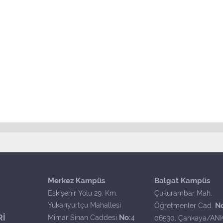
Merkez Kampüs
Balgat Kampüs
Eskişehir Yolu 29. Km.
Çukurambar Mah.
Yukarıyurtçu Mahallesi
N
Öğretmenler Cad.
Rİ
No:
Mimar Sinan Caddesi
4
06530, Çankaya/AN