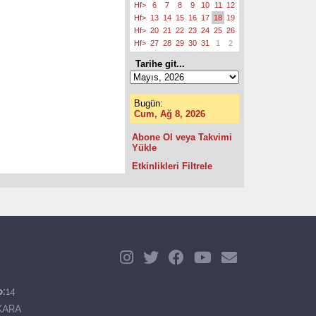
Hf>
6
7
8
9
10
11
12
Hf>
13
14
15
16
17
18
19
Hf>
20
21
22
23
24
25
26
Hf>
27
28
29
30
31
1
2
Tarihe git...
Bugün:
Cum, Ağ 8, 2026
Abone Ol veya Takvimi
Yükle
Etkinlikleri Filtrele
o:
14
KARA