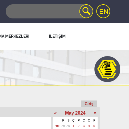
MA MERKEZLERİ
İLETİŞİM
Giriş
«
May 2024
»
P
S
Ç
P
C
C
P
Hf>
29
30
1
2
3
4
5