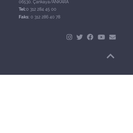
06530, Çankaya/ANKARA
Tel:
0 312 284 45 00
Faks:
0 312 286 40 78
Başa Dön