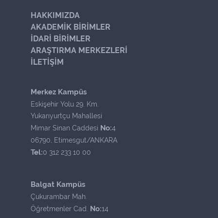
HAKKIMIZDA
AKADEMİK BİRİMLER
İDARİ BİRİMLER
ARAŞTIRMA MERKEZLERİ
İLETİŞİM
Merkez Kampüs
Eskişehir Yolu 29. Km.
Yukarıyurtçu Mahallesi
No:
Mimar Sinan Caddesi
4
06790, Etimesgut/ANKARA
Tel:
0 312 233 10 00
Balgat Kampüs
Çukurambar Mah.
No:
Öğretmenler Cad.
14