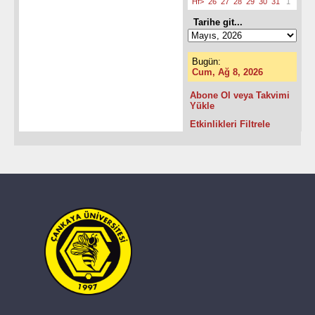
Hf>
26
27
28
29
30
31
1
Tarihe git...
Bugün:
Cum, Ağ 8, 2026
Abone Ol veya Takvimi
Yükle
Etkinlikleri Filtrele