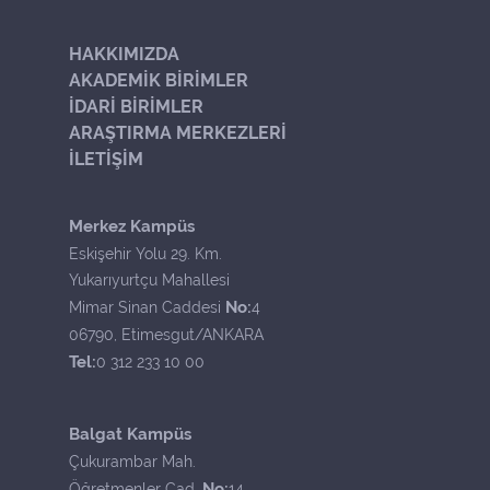
HAKKIMIZDA
AKADEMİK BİRİMLER
İDARİ BİRİMLER
ARAŞTIRMA MERKEZLERİ
İLETİŞİM
Merkez Kampüs
Eskişehir Yolu 29. Km.
Yukarıyurtçu Mahallesi
No:
Mimar Sinan Caddesi
4
06790, Etimesgut/ANKARA
Tel:
0 312 233 10 00
Balgat Kampüs
Çukurambar Mah.
No:
Öğretmenler Cad.
14