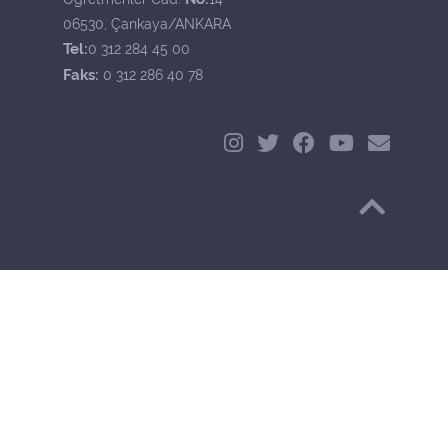
06530, Çankaya/ANKARA
Tel:
0 312 284 45 00
Faks:
0 312 286 40 78
Başa Dön