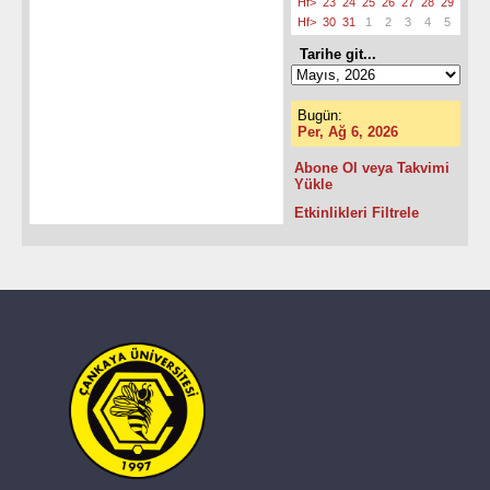
Hf>
23
24
25
26
27
28
29
Hf>
30
31
1
2
3
4
5
Tarihe git...
Bugün:
Per, Ağ 6, 2026
Abone Ol veya Takvimi
Yükle
Etkinlikleri Filtrele