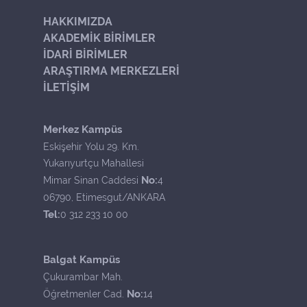
HAKKIMIZDA
AKADEMİK BİRİMLER
İDARİ BİRİMLER
ARAŞTIRMA MERKEZLERİ
İLETİŞİM
Merkez Kampüs
Eskişehir Yolu 29. Km.
Yukarıyurtçu Mahallesi
No:
Mimar Sinan Caddesi
4
06790, Etimesgut/ANKARA
Tel:
0 312 233 10 00
Balgat Kampüs
Çukurambar Mah.
No:
Öğretmenler Cad.
14