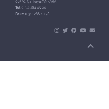
06530, Çankaya/ANKARA
Tel:
0 312 284 45 00
Faks:
0 312 286 40 78
Başa Dön