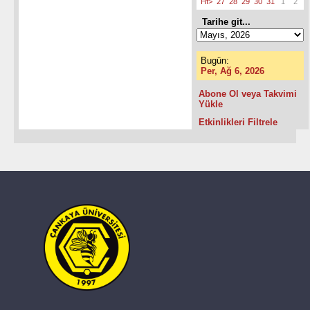
Hf>
27
28
29
30
31
1
2
Tarihe git...
Bugün:
Per, Ağ 6, 2026
Abone Ol veya Takvimi
Yükle
Etkinlikleri Filtrele