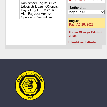
Hf>
28
29
30
1
2
3
4
Konuşmacı: İngiliz Dili ve
Edebiyatı Mezun Öğrencisi
Tarihe git...
Kayra Ezgi HEPMAYDA VFS
Vize Başvuru Merkezi
Operasyon Sorumlusu
Bugün:
Paz, Ağ 10, 2026
Abone Ol veya Takvimi
Yükle
Etkinlikleri Filtrele