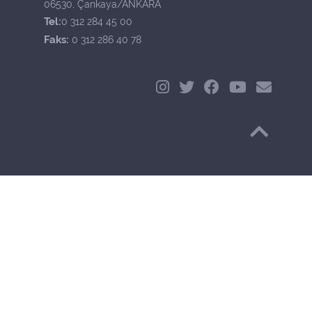
06530, Çankaya/ANKARA
Tel:
0 312 284 45 00
Faks:
0 312 286 40 78
Başa Dön