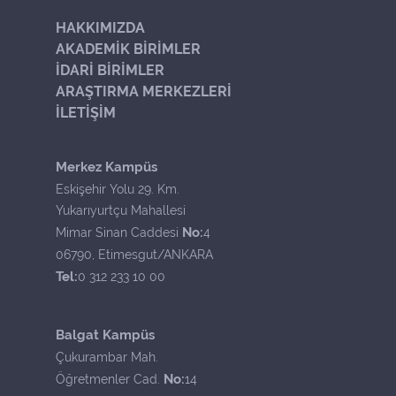
HAKKIMIZDA
AKADEMİK BİRİMLER
İDARİ BİRİMLER
ARAŞTIRMA MERKEZLERİ
İLETİŞİM
Merkez Kampüs
Eskişehir Yolu 29. Km.
Yukarıyurtçu Mahallesi
No:
Mimar Sinan Caddesi
4
06790, Etimesgut/ANKARA
Tel:
0 312 233 10 00
Balgat Kampüs
Çukurambar Mah.
No:
Öğretmenler Cad.
14