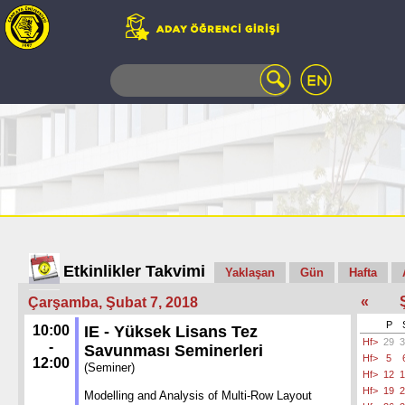
WEB
MAIL
TELEFON
REHBERİ
ÖĞRENCİ
BİLGİ
SİSTEMİ
AÇILAN
DERSLER
UZAKTAN
Etkinlikler Takvimi
Yaklaşan
Gün
Hafta
EĞİTİM
«
Çarşamba, Şubat 7, 2018
KAMPÜSTE
YAŞAM
P
10:00
IE - Yüksek Lisans Tez
Hf>
29
3
KÜTÜPHANE
-
Savunması Seminerleri
Hf>
5
12:00
PORTALI
(Seminer)
Hf>
12
1
ULAŞIM
Hf>
19
2
Modelling and Analysis of Multi-Row Layout