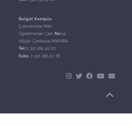
Balgat Kampüs
Çukurambar Mah.
No:
Öğretmenler Cad.
14
06530, Çankaya/ANKARA
Tel:
0 312 284 45 00
Faks:
0 312 286 40 78
Başa Dön