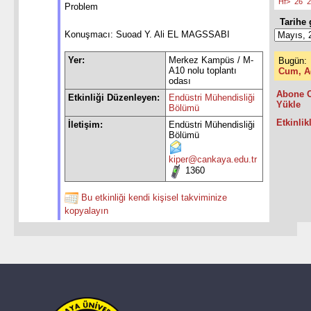
Hf>
26
2
Problem
Tarihe g
Konuşmacı: Suoad Y. Ali EL MAGSSABI
Yer:
Merkez Kampüs / M-
Bugün:
A10 nolu toplantı
Cum, A
odası
Abone O
Etkinliği Düzenleyen:
Endüstri Mühendisliği
Yükle
Bölümü
Etkinlikl
İletişim:
Endüstri Mühendisliği
Bölümü
kiper@cankaya.edu.tr
1360
Bu etkinliği kendi kişisel takviminize
kopyalayın