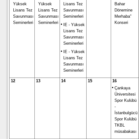
Yüksek
Yüksek
Lisans Tez
Bahar
Lisans Tez
Lisans Tez
Savunması
Dönemine
Savunması
Savunması
Seminerleri
Merhaba"
Seminerleri
Seminerleri
Konseri
IE - Yüksek
Lisans Tez
Savunması
Seminerleri
IE - Yüksek
Lisans Tez
Savunması
Seminerleri
12
13
14
15
16
Çankaya
Üniversitesi
Spor Kulübü
-
İstanbulgücü
Spor Kulübü
TKBL
müsabakası