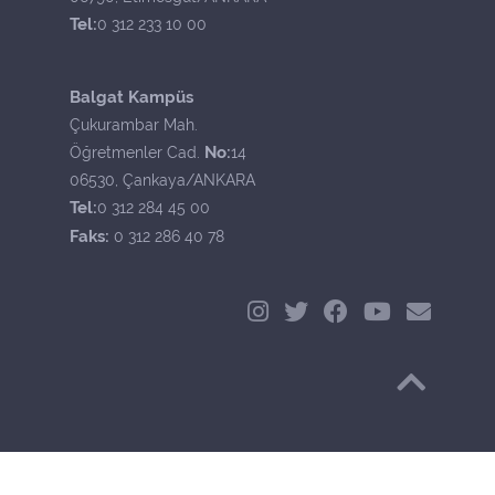
Tel:
0 312 233 10 00
Balgat Kampüs
Çukurambar Mah.
No:
Öğretmenler Cad.
14
06530, Çankaya/ANKARA
Tel:
0 312 284 45 00
Faks:
0 312 286 40 78
Başa Dön