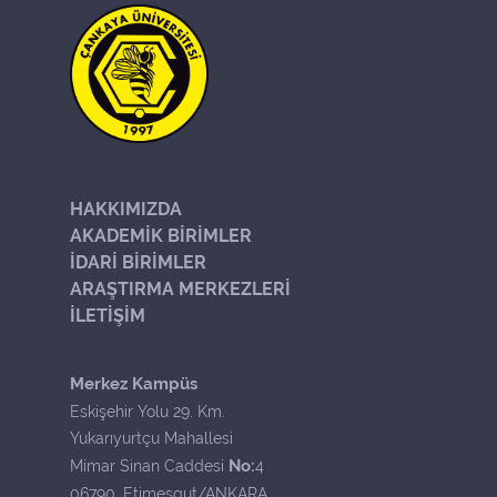
HAKKIMIZDA
AKADEMİK BİRİMLER
İDARİ BİRİMLER
ARAŞTIRMA MERKEZLERİ
İLETİŞİM
Merkez Kampüs
Eskişehir Yolu 29. Km.
Yukarıyurtçu Mahallesi
No:
Mimar Sinan Caddesi
4
06790, Etimesgut/ANKARA