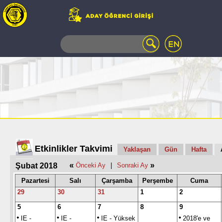
WEB
MAIL
TELEFON
REHBERİ
ÖĞRENCİ
BİLGİ
SİSTEMİ
AÇILAN
DERSLER
UZAKTAN
Etkinlikler Takvimi
Yaklaşan
Gün
Hafta
EĞİTİM
«
»
Şubat 2018
Önceki Ay
|
Sonraki Ay
KAMPÜSTE
YAŞAM
Pazartesi
Salı
Çarşamba
Perşembe
Cuma
KÜTÜPHANE
29
30
31
1
2
PORTALI
5
6
7
8
9
ULAŞIM
IE -
IE -
IE - Yüksek
2018'e ve