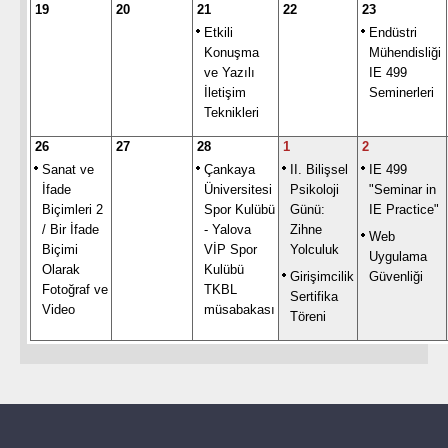
19
20
21
22
23
Etkili
Endüstri
Konuşma
Mühendisliği
ve Yazılı
IE 499
İletişim
Seminerleri
Teknikleri
26
27
28
1
2
Sanat ve
Çankaya
II. Bilişsel
IE 499
İfade
Üniversitesi
Psikoloji
"Seminar in
Biçimleri 2
Spor Kulübü
Günü:
IE Practice"
/ Bir İfade
- Yalova
Zihne
Web
Biçimi
VİP Spor
Yolculuk
Uygulama
Olarak
Kulübü
Girişimcilik
Güvenliği
Fotoğraf ve
TKBL
Sertifika
Video
müsabakası
Töreni