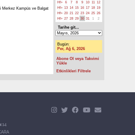
Hf>
6
7
8
9
10
11
12
Hf>
13
14
15
16
17
18
19
tesi Merkez Kampüs ve Balgat
Hf>
20
21
22
23
24
25
26
Hf>
27
28
29
30
31
1
2
Tarihe git...
Bugün:
Per, Ağ 6, 2026
Abone Ol veya Takvimi
Yükle
Etkinlikleri Filtrele
o:
14
KARA