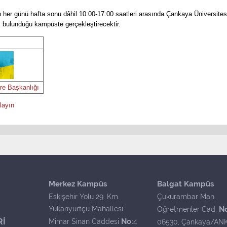
ın her günü hafta sonu dâhil 10:00-17:00 saatleri arasında Çankaya Üniversi
 bulunduğu kampüste gerçekleştirecektir.
ire Başkanlığı
layın
Merkez Kampüs
Balgat Kampüs
Eskişehir Yolu 29. Km.
Çukurambar Mah.
Yukarıyurtçu Mahallesi
N
Öğretmenler Cad.
Rİ
No:
Mimar Sinan Caddesi
4
06530, Çankaya/AN