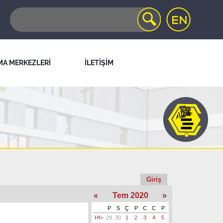
MA MERKEZLERİ
İLETİŞİM
Giriş
«
Tem 2020
»
P
S
Ç
P
C
C
P
Hf>
29
30
1
2
3
4
5