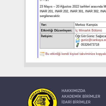
23 Mayıs – 20 Ağustos 2022 tarihleri arasında M
INAR 201, INAR 202, INAR 301, INAR 302, INAR 4
sergilenecektir.
Yer:
Merkez Kampüs
Etkinliği Düzenleyen:
İç Mimarlık Bölümü
İletişim:
Öğr.Gör.Güniz Sağoc
guniz@cankaya.ed
05326473718
Bu etkinliği kendi kişisel takviminize kopyal
HAKKIMIZDA
AKADEMİK BİRİMLER
İDARİ BİRİMLER