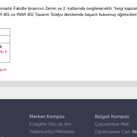
imarlık Fakülte binasının Zemin ve 2. katlarında sergilenecektir. Sergi kap
01 ve INAR 402 Tasarım Stüdyo derslerinde başarılı bulunmuş öğrencilerinin
ak
u.tr
ayın
Merkez Kampüs
Balgat Kampüs
Eskişehir Yolu 29. Km.
Çukurambar Mah.
Yukarıyurtçu Mahallesi
N
Öğretmenler Cad.