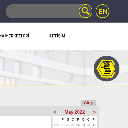
MA MERKEZLERİ
İLETİŞİM
Giriş
«
May 2022
»
P
S
Ç
P
C
C
P
Hf>
25
26
27
28
29
30
1