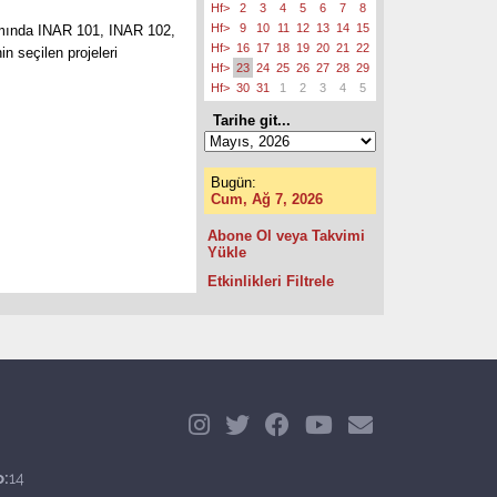
Hf>
2
3
4
5
6
7
8
Hf>
9
10
11
12
13
14
15
samında INAR 101, INAR 102,
Hf>
16
17
18
19
20
21
22
 seçilen projeleri
Hf>
23
24
25
26
27
28
29
Hf>
30
31
1
2
3
4
5
Tarihe git...
Bugün:
Cum, Ağ 7, 2026
Abone Ol veya Takvimi
Yükle
Etkinlikleri Filtrele
o:
14