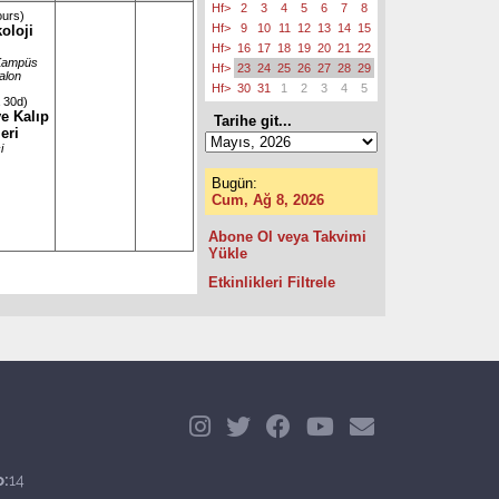
Hf>
2
3
4
5
6
7
8
ours)
Hf>
9
10
11
12
13
14
15
koloji
Hf>
16
17
18
19
20
21
22
Kampüs
Hf>
23
24
25
26
27
28
29
alon
Hf>
30
31
1
2
3
4
5
 30d)
ve Kalıp
Tarihe git...
eri
i
Bugün:
Cum, Ağ 8, 2026
Abone Ol veya Takvimi
Yükle
Etkinlikleri Filtrele
o:
14