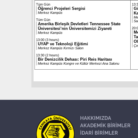
Tüm Gün
13:
Öğrenci Projeleri Sergisi
Gi
Merkez Kampüs
Ka
Me
Tüm Gün
Sa
Amerika Birleşik Devletleri Tennessee State
Üniversitesi’nin Üniversitemizi Ziyareti
20:0
Me
Merkez Kampüs
Ta
13:00 (3 hours)
O
UYAP ve Teknoloji Eğitimi
Çe
Merkez Kampüs Kırmızı Salon
13:30 (2 hours)
Bir Denizcilik Dehası: Piri Reis Haritası
Merkez Kampüs Kongre ve Kültür Merkezi Ana Salonu
HAKKIMIZDA
AKADEMİK BİRİMLER
İDARİ BİRİMLER