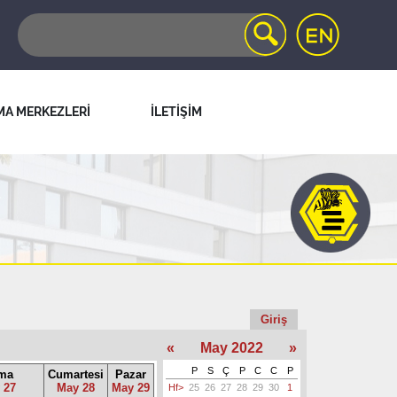
MA MERKEZLERİ
İLETİŞİM
Giriş
«
May 2022
»
P
S
Ç
P
C
C
P
ma
Cumartesi
Pazar
 27
May 28
May 29
Hf>
25
26
27
28
29
30
1