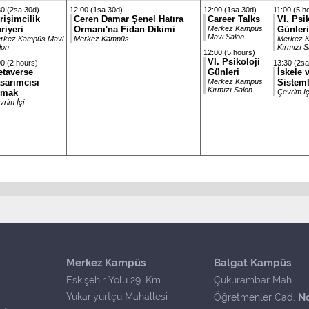
30 (2sa 30d)
12:00 (1sa 30d)
12:00 (1sa 30d)
11:00 (5 h
rişimcilik
Ceren Damar Şenel Hatıra
Career Talks
VI. Psi
riyeri
Ormanı'na Fidan Dikimi
Merkez Kampüs
Günleri
Mavi Salon
rkez Kampüs Mavi
Merkez Kampüs
Merkez 
lon
Kırmızı S
12:00 (5 hours)
VI. Psikoloji
0 (2 hours)
13:30 (2sa
taverse
Günleri
İskele 
sarımcısı
Merkez Kampüs
Sisteml
Kırmızı Salon
lmak
Çevrim İç
vrim İçi
Merkez Kampüs
Balgat Kampüs
Eskişehir Yolu 29. Km.
Çukurambar Mah.
Yukarıyurtçu Mahallesi
N
Öğretmenler Cad.