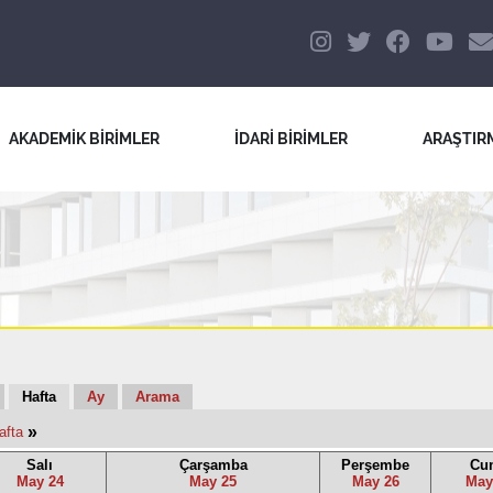
AKADEMİK BİRİMLER
İDARİ BİRİMLER
ARAŞTIR
Hafta
Ay
Arama
»
afta
Salı
Çarşamba
Perşembe
Cu
May 24
May 25
May 26
May