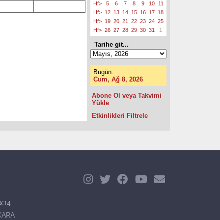
Hf>
5
6
7
8
9
10
11
Hf>
12
13
14
15
16
17
18
Hf>
19
20
21
22
23
24
25
Hf>
26
27
28
29
30
31
1
Tarihe git...
Bugün:
Cum, Ağ 8, 2026
Abone Ol veya Takvimi
Yükle
Etkinlikleri Filtrele
o:
14
KARA