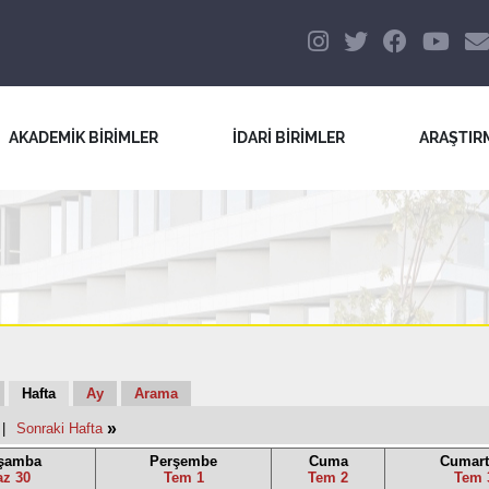
AKADEMİK BİRİMLER
İDARİ BİRİMLER
ARAŞTIR
Hafta
Ay
Arama
»
|
Sonraki Hafta
şamba
Perşembe
Cuma
Cumart
az 30
Tem 1
Tem 2
Tem 