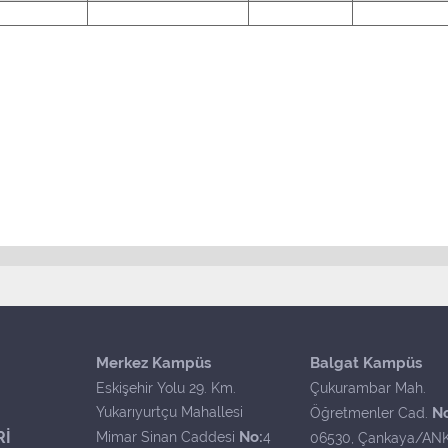
Merkez Kampüs
Balgat Kampüs
Eskişehir Yolu 29. Km.
Çukurambar Mah.
Yukarıyurtçu Mahallesi
N
Öğretmenler Cad.
Rİ
No:
Mimar Sinan Caddesi
4
06530, Çankaya/AN