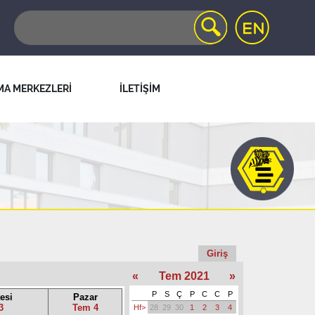
MA MERKEZLERİ
İLETİŞİM
Giriş
«
Tem 2021
»
P
S
Ç
P
C
C
P
esi
Pazar
3
Tem 4
Hf>
28
29
30
1
2
3
4