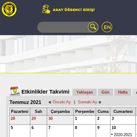
WEB
MAIL
TELEFON
REHBERİ
ÖĞRENCİ
BİLGİ
SİSTEMİ
AÇILAN
DERSLER
UZAKTAN
Etkinlikler Takvimi
Yaklaşan
Gün
Hafta
EĞİTİM
«
»
Temmuz 2021
Önceki Ay
|
Sonraki Ay
KAMPÜSTE
YAŞAM
Pazartesi
Salı
Çarşamba
Perşembe
Cuma
Cumartesi
KÜTÜPHANE
28
29
30
1
2
3
PORTALI
5
6
7
8
9
10
ULAŞIM
2020-2021