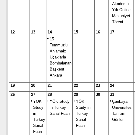
Akademik
Yılı Online
Mezuniyet
Töreni
12
13
14
15
16
17
15
Temmuz'u
Anlamak:
Uçaklarla
Bombalanan
Başkent
Ankara
19
20
21
22
23
24
26
27
28
29
30
31
YÖK
YÖK Study
YÖK
Çankaya
Study
in Turkey
Study in
Üniversitesi
in
Sanal Fuarı
Turkey
Tanıtım
Turkey
Sanal
Günleri
Sanal
Fuarı
Fuarı