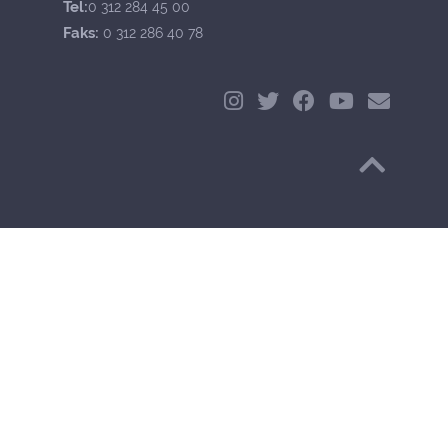
Tel:
0 312 284 45 00
Faks:
0 312 286 40 78
Başa Dön