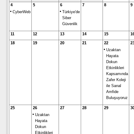
4
5
6
7
8
9
CyberWeb
Türkiye'de
Siber
Güvenlik
11
12
13
14
15
1
18
19
20
21
22
2
Uzaktan
Hayata
Dokun
Etkinlikleri
Kapsamında
Zafer Koleji
ile Sanal
Amfide
Buluşuyoruz
25
26
27
28
29
3
Uzaktan
Hayata
Dokun
Etkinlikleri