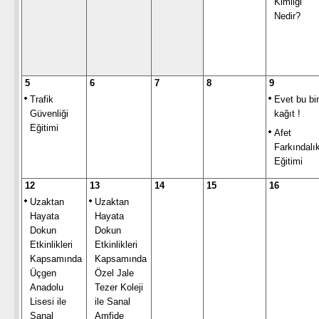
Kimliği
Nedir?
5
6
7
8
9
Trafik
Evet bu bir
Güvenliği
kağıt !
Eğitimi
Afet
Farkındalı
Eğitimi
12
13
14
15
16
Uzaktan
Uzaktan
Hayata
Hayata
Dokun
Dokun
Etkinlikleri
Etkinlikleri
Kapsamında
Kapsamında
Üçgen
Özel Jale
Anadolu
Tezer Koleji
Lisesi ile
ile Sanal
Sanal
Amfide