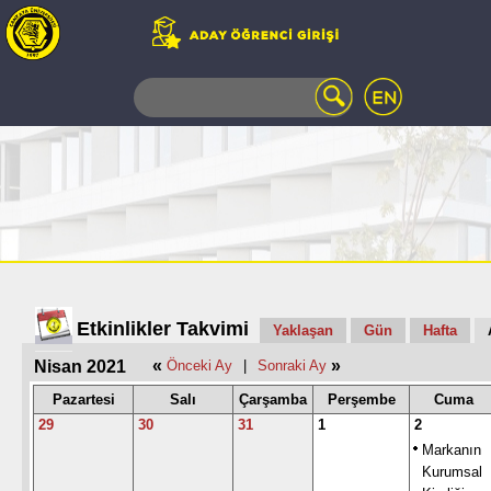
WEB
MAIL
TELEFON
REHBERİ
ÖĞRENCİ
BİLGİ
SİSTEMİ
AÇILAN
DERSLER
UZAKTAN
Etkinlikler Takvimi
Yaklaşan
Gün
Hafta
EĞİTİM
«
»
Nisan 2021
Önceki Ay
|
Sonraki Ay
KAMPÜSTE
YAŞAM
Pazartesi
Salı
Çarşamba
Perşembe
Cuma
KÜTÜPHANE
29
30
31
1
2
PORTALI
Markanın
ULAŞIM
Kurumsal