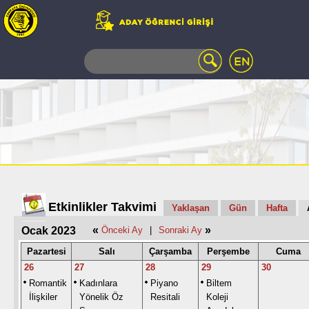
WEB
MAIL
TELEFON
REHBERİ
ÖĞRENCİ
BİLGİ
SİSTEMİ
AÇILAN
DERSLER
UZAKTAN
Etkinlikler Takvimi
Yaklaşan
Gün
Hafta
EĞİTİM
«
»
Ocak 2023
Önceki Ay
|
Sonraki Ay
KAMPÜSTE
YAŞAM
Pazartesi
Salı
Çarşamba
Perşembe
Cuma
KÜTÜPHANE
26
27
28
29
30
PORTALI
Romantik
Kadınlara
Piyano
Biltem
ULAŞIM
İlişkiler
Yönelik Öz
Resitali
Koleji