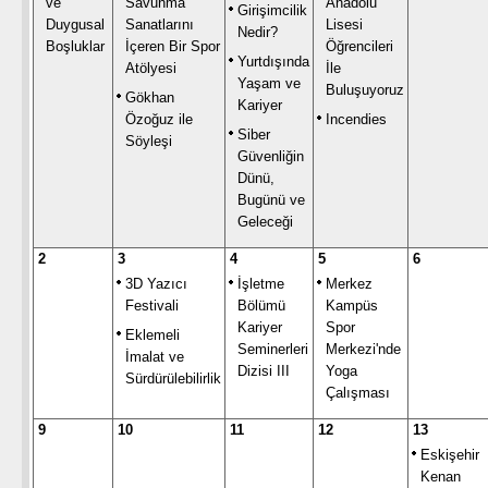
ve
Savunma
Anadolu
Girişimcilik
Duygusal
Sanatlarını
Lisesi
Nedir?
Boşluklar
İçeren Bir Spor
Öğrencileri
Yurtdışında
Atölyesi
İle
Yaşam ve
Buluşuyoruz
Gökhan
Kariyer
Özoğuz ile
Incendies
Siber
Söyleşi
Güvenliğin
Dünü,
Bugünü ve
Geleceği
2
3
4
5
6
3D Yazıcı
İşletme
Merkez
Festivali
Bölümü
Kampüs
Kariyer
Spor
Eklemeli
Seminerleri
Merkezi'nde
İmalat ve
Dizisi III
Yoga
Sürdürülebilirlik
Çalışması
9
10
11
12
13
Eskişehir
Kenan