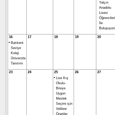
Yalçın
Anadolu
Lisesi
Öğrencileri
İle
Buluşuyor
16
17
18
19
20
Batıkent
Seviye
Koleji
Üniversite
Tanıtımı
23
24
25
26
27
Lise Kış
Okulu-
Bireye
Uygun
Meslek
Seçimi için
Velilere
Öneriler