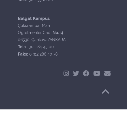
Balgat Kampüs
Çukurambar Mah.
No:
Öğretmenler Cad.
14
06530, Çankaya/ANKARA
Tel:
0 312 284 45 00
Faks:
0 312 286 40 78
Başa Dön