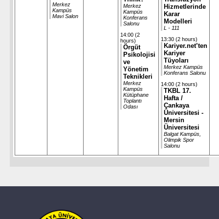
Merkez
Merkez
Hizmetlerinde
Kampüs
Kampüs
Karar
Mavi Salon
Konferans
Modelleri
Salonu
L - 111
14:00 (2
13:30 (2 hours)
hours)
Kariyer.net’ten
Örgüt
Kariyer
Psikolojisi
Tüyoları
ve
Merkez Kampüs
Yönetim
Konferans Salonu
Teknikleri
Merkez
14:00 (2 hours)
Kampüs
TKBL 17.
Kütüphane
Hafta /
Toplantı
Çankaya
Odası
Üniversitesi -
Mersin
Üniversitesi
Balgat Kampüs,
Olimpik Spor
Salonu