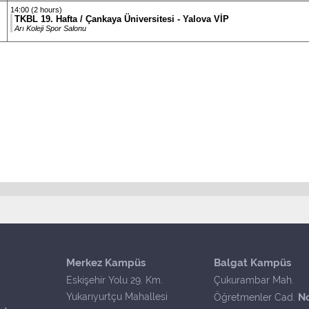
14:00 (2 hours)
TKBL 19. Hafta / Çankaya Üniversitesi - Yalova VİP
Arı Koleji Spor Salonu
Merkez Kampüs
Balgat Kampüs
Eskişehir Yolu 29. Km.
Çukurambar Mah.
Yukarıyurtçu Mahallesi
N
Öğretmenler Cad.