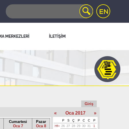
MA MERKEZLERİ
İLETİŞİM
Giriş
«
Oca 2017
»
P
S
Ç
P
C
C
P
Cumartesi
Pazar
Oca 7
Oca 8
Hf>
26
27
28
29
30
31
1