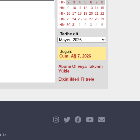
Hf>
2
3
4
5
6
7
8
Hf>
9
10
11
12
13
14
15
Hf>
16
17
18
19
20
21
22
Hf>
23
24
25
26
27
28
29
Hf>
30
31
1
2
3
4
5
Tarihe git...
Bugün:
Cum, Ağ 7, 2026
Abone Ol veya Takvimi
Yükle
Etkinlikleri Filtrele
o:
14