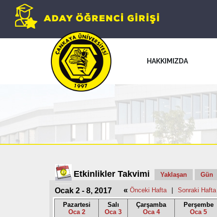
HAKKIMIZDA
Etkinlikler Takvimi
Yaklaşan
Gün
«
Ocak 2 - 8, 2017
Önceki Hafta
|
Sonraki Hafta
Pazartesi
Salı
Çarşamba
Perşembe
Oca 2
Oca 3
Oca 4
Oca 5