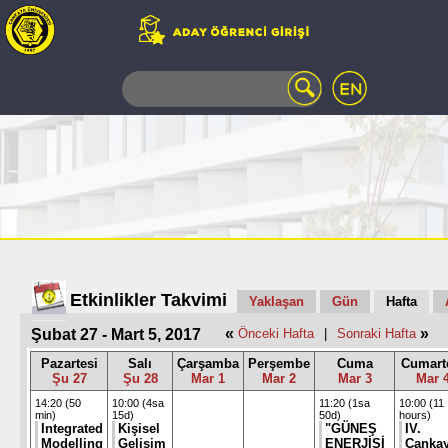
WEB
MAIL
TELEFON
REHBERİ
ÖĞRENCİ
BİLGİ
SİSTEMİ
AÇILAN
DERSLER
UZAKTAN
Etkinlikler Takvimi
Yaklaşan
Gün
Hafta
EĞİTİM
«
»
Şubat 27 - Mart 5, 2017
Önceki Hafta
|
Sonraki Hafta
KAMPÜSTE
YAŞAM
Pazartesi
Salı
Çarşamba
Perşembe
Cuma
Cumart
Şu 27
Şu 28
Mar 1
Mar 2
Mar 3
Mar 
KÜTÜPHANE
PORTALI
14:20 (50
10:00 (4sa
11:20 (1sa
10:00 (11
min)
15d)
50d)
hours)
ULAŞIM
Integrated
Kişisel
"GÜNEŞ
IV.
Modelling
Gelişim
ENERJİSİ
Çanka