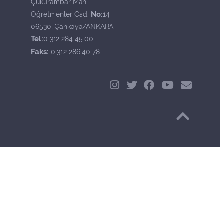
Çukurambar Mah.
No:
Öğretmenler Cad.
14
06530, Çankaya/ANKARA
Tel:
0 312 284 45 00
Faks:
0 312 286 40 78
Başa Dön