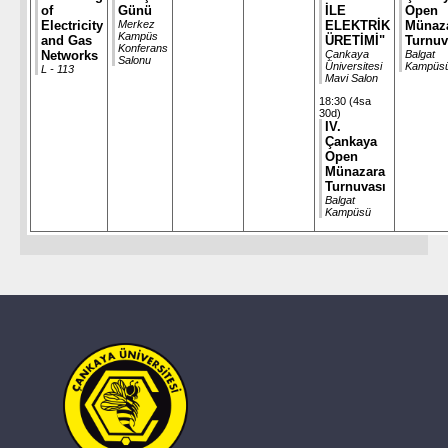
of
Günü
İLE
Open
Electricity
Merkez
ELEKTRİK
Münaz
Kampüs
and Gas
ÜRETİMİ"
Turnuv
Konferans
Networks
Çankaya
Balgat
Salonu
Üniversitesi
Kampüs
L - 113
Mavi Salon
18:30 (4sa
30d)
IV.
Çankaya
Open
Münazara
Turnuvası
Balgat
Kampüsü