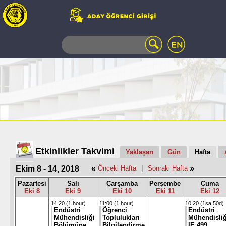
WEB
MAIL
TELEFON
REHBERİ
ÖĞRENCİ
BİLGİ
SİSTEMİ
AÇILAN
DERSLER
UZAKTAN
Etkinlikler Takvimi
Yaklaşan
Gün
Hafta
EĞİTİM
«
»
Ekim 8 - 14, 2018
Önceki Hafta
|
Sonraki Hafta
KAMPÜSTE
YAŞAM
Pazartesi
Salı
Çarşamba
Perşembe
Cuma
Eki 8
Eki 9
Eki 10
Eki 11
Eki 12
KÜTÜPHANE
PORTALI
14:20 (1 hour)
11:00 (1 hour)
10:20 (1sa 50d)
Endüstri
Öğrenci
Endüstri
ULAŞIM
Mühendisliği
Toplulukları
Mühendisliğ
Bölümüne
Bilgilendirme
IE 499