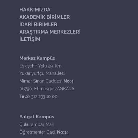
HAKKIMIZDA
AKADEMİK BİRİMLER
İDARİ BİRİMLER
ARAŞTIRMA MERKEZLERİ
İLETİŞİM
Merkez Kampüs
Eskişehir Yolu 29. Km.
Yukarıyurtçu Mahallesi
No:
Mimar Sinan Caddesi
4
06790, Etimesgut/ANKARA
Tel:
0 312 233 10 00
Balgat Kampüs
Çukurambar Mah.
No:
Öğretmenler Cad.
14