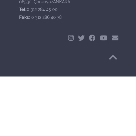
06530, Çankaya/ANKARA
Tel:
0 312 284 45 00
Faks:
0 312 286 40 78
Başa Dön