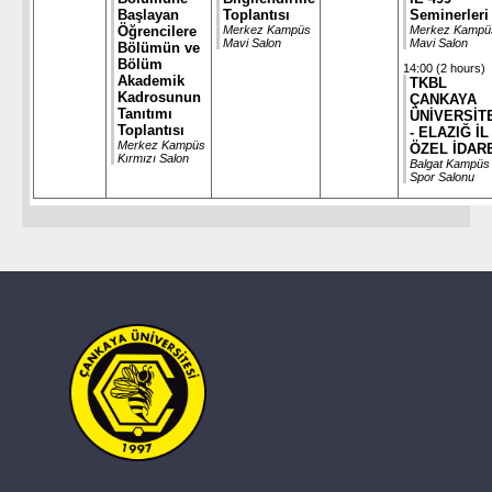
Başlayan
Toplantısı
Seminerleri
Öğrencilere
Merkez Kampüs
Merkez Kampü
Mavi Salon
Mavi Salon
Bölümün ve
Bölüm
14:00 (2 hours)
Akademik
TKBL
Kadrosunun
ÇANKAYA
Tanıtımı
ÜNİVERSİT
Toplantısı
- ELAZIĞ İL
Merkez Kampüs
ÖZEL İDAR
Kırmızı Salon
Balgat Kampüs
Spor Salonu