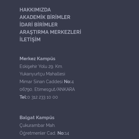
HAKKIMIZDA
AKADEMİK BİRİMLER
İDARİ BİRİMLER
ARAŞTIRMA MERKEZLERİ
İLETİŞİM
Merkez Kampüs
Eskişehir Yolu 29. Km.
Yukarıyurtçu Mahallesi
No:
Mimar Sinan Caddesi
4
06790, Etimesgut/ANKARA
Tel:
0 312 233 10 00
Balgat Kampüs
Çukurambar Mah.
No:
Öğretmenler Cad.
14