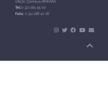
06530, Çankaya/ANKARA
Tel:
0 312 284 45 00
Faks:
0 312 286 40 78
Başa Dön