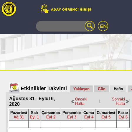
WEB
MAIL
TELEFON
REHBERİ
ÖĞRENCİ
BİLGİ
SİSTEMİ
AÇILAN
DERSLER
UZAKTAN
Etkinlikler Takvimi
Yaklaşan
Gün
Hafta
EĞİTİM
Ağustos 31 - Eylül 6,
KAMPÜSTE
Önceki
Sonraki
«
»
|
Hafta
Hafta
2020
YAŞAM
KÜTÜPHANE
Pazartesi
Salı
Çarşamba
Perşembe
Cuma
Cumartesi
Pazar
Ağ 31
Eyl 1
Eyl 2
Eyl 3
Eyl 4
Eyl 5
Eyl 6
PORTALI
ULAŞIM