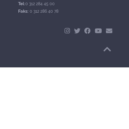
Tel:
0 312 284 45 00
Faks:
0 312 286 40 78
Başa Dön