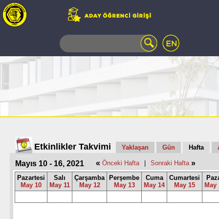
WEB
MAIL
TELEFON
REHBERİ
ÖĞRENCİ
BİLGİ
SİSTEMİ
AÇILAN
DERSLER
UZAKTAN
Etkinlikler Takvimi
Yaklaşan
Gün
Hafta
EĞİTİM
«
»
Mayıs 10 - 16, 2021
Önceki Hafta
|
Sonraki Hafta
KAMPÜSTE
YAŞAM
Pazartesi
Salı
Çarşamba
Perşembe
Cuma
Cumartesi
Paz
May 10
May 11
May 12
May 13
May 14
May 15
May 
KÜTÜPHANE
PORTALI
ULAŞIM