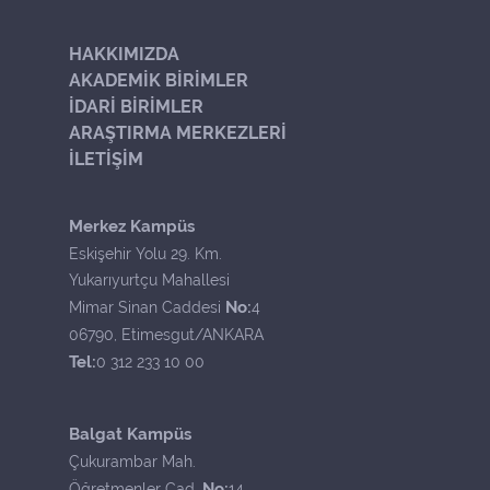
HAKKIMIZDA
AKADEMİK BİRİMLER
İDARİ BİRİMLER
ARAŞTIRMA MERKEZLERİ
İLETİŞİM
Merkez Kampüs
Eskişehir Yolu 29. Km.
Yukarıyurtçu Mahallesi
No:
Mimar Sinan Caddesi
4
06790, Etimesgut/ANKARA
Tel:
0 312 233 10 00
Balgat Kampüs
Çukurambar Mah.
No:
Öğretmenler Cad.
14