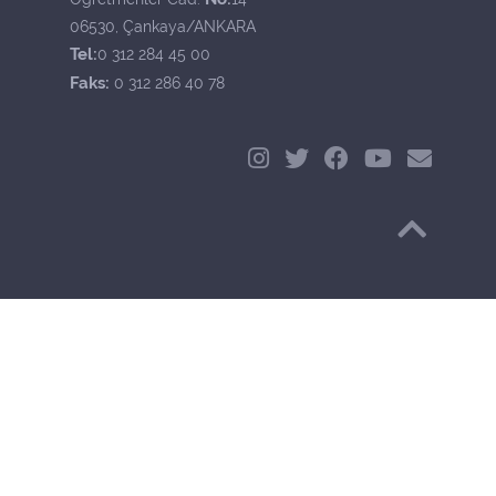
06530, Çankaya/ANKARA
Tel:
0 312 284 45 00
Faks:
0 312 286 40 78
Başa Dön