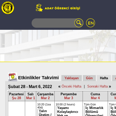
WEB
MAIL
TELEFON
REHBERİ
ÖĞRENCİ
BİLGİ
SİSTEMİ
AÇILAN
DERSLER
UZAKTAN
Etkinlikler Takvimi
Yaklaşan
Gün
Hafta
EĞİTİM
«
»
Şubat 28 - Mart 6, 2022
Önceki Hafta
|
Sonraki Hafta
KAMPÜSTE
YAŞAM
Pazartesi
Salı
Çarşamba
Perşembe
Cuma
Cum
Şu 28
Mar 1
Mar 2
Mar 3
Mar 4
KÜTÜPHANE
PORTALI
10:20 (1sa
10:00 (2 hours)
Tüm Gün
Tüm 
40d)
Yaşamı
İç Mimarlık
İç 
ULAŞIM
Yalın
Kolaylaştırıcı
Bölümü
Bö
Üretim /
Hak ve
Öğrencileri
Öğr