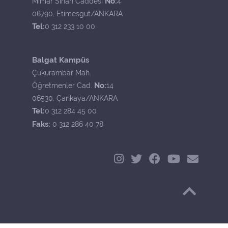
No:
Mimar Sinan Caddesi
4
06790, Etimesgut/ANKARA
Tel:
0 312 233 10 00
Balgat Kampüs
Çukurambar Mah.
No:
Öğretmenler Cad.
14
06530, Çankaya/ANKARA
Tel:
0 312 284 45 00
Faks:
0 312 286 40 78
Başa Dön