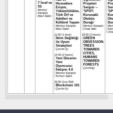
7 İsraf ve
Hizmetlere
Projeleri
Pro
5S
Erişim,
Sergisi --
Ser
Merkez
Yükümlülükler,
'SPOT:
'SP
Kampüs
Türk Örf ve
Korunaklı
Kor
Mavi Salon
Adetleri ve
Otobüs
Ot
Kültürel Yaşam
Durağı'
Dur
Merkez Kampüs
Merkez Kampüs
Mer
Mavi Salon
Ortak Alan
Kam
Orta
11:00 (1 hour)
19:00 (2 hours)
İklim Değikliği
GREEN
ile Uyum
OBSESSION:
Stratejileri
TREES
Çevrim İçi
TOWARDS
CITIES,
14:30 (2 hours)
HUMANS
Yeni Düzenin
TOWARDS
Yeni
FORESTS
Oyuncusu:
Çevrimiçi
İletişim 4.0
Merkez Kampüs
Kırmızı Salon
20:00 (1sa 30d)
Blockchain 101
Çevrim İçi