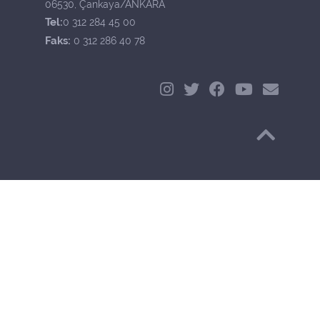
06530, Çankaya/ANKARA
Tel:
0 312 284 45 00
Faks:
0 312 286 40 78
Başa Dön