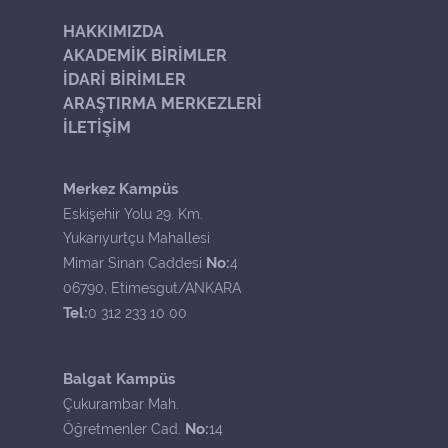
HAKKIMIZDA
AKADEMİK BİRİMLER
İDARİ BİRİMLER
ARAŞTIRMA MERKEZLERİ
İLETİŞİM
Merkez Kampüs
Eskişehir Yolu 29. Km.
Yukarıyurtçu Mahallesi
No:
Mimar Sinan Caddesi
4
06790, Etimesgut/ANKARA
Tel:
0 312 233 10 00
Balgat Kampüs
Çukurambar Mah.
No:
Öğretmenler Cad.
14