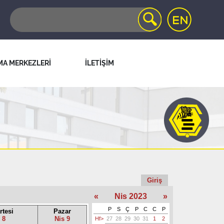
MA MERKEZLERİ
İLETİŞİM
Giriş
«
Nis 2023
»
P
S
Ç
P
C
C
P
tesi
Pazar
 8
Nis 9
Hf>
27
28
29
30
31
1
2