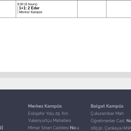
9:00 (6 hours)
1+1: 2 Eder
Merkez Kampüs
Merkez Kampüs
Balgat Kampüs
Eskişehir Yolu 29. Km.
Çukurambar Mah.
Yukarıyurtçu Mahallesi
N
Öğretmenler Cad.
Rİ
No:
Mimar Sinan Caddesi
4
06530, Çankaya/AN