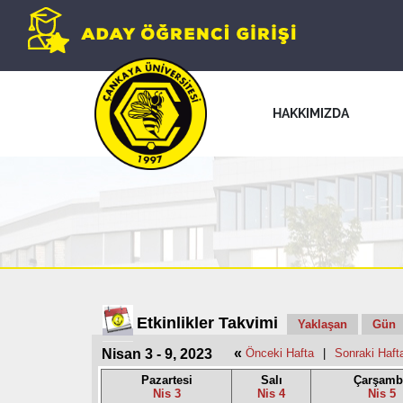
HAKKIMIZDA
Etkinlikler Takvimi
Yaklaşan
Gün
«
Nisan 3 - 9, 2023
Önceki Hafta
|
Sonraki Haft
Pazartesi
Salı
Çarşamb
Nis 3
Nis 4
Nis 5