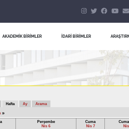
AKADEMİK BİRİMLER
İDARİ BİRİMLER
ARAŞTIR
Hafta
Ay
Arama
»
a
a
Perşembe
Cuma
Cumar
Nis 6
Nis 7
Nis