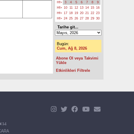
Hf>
3
4
5
6
7
8
9
Hf>
10
11
12
13
14
15
16
Hf>
17
18
19
20
21
22
23
Hf>
24
25
26
27
28
29
30
Tarihe git...
Bugün:
Cum, Ağ 8, 2026
Abone Ol veya Takvimi
Yükle
Etkinlikleri Filtrele
o:
14
KARA