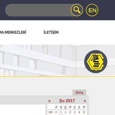
MA MERKEZLERİ
İLETİŞİM
Giriş
«
Şu 2017
»
P
S
Ç
P
C
C
P
Hf>
30
31
1
2
3
4
5