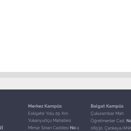
Merkez Kampüs
Balgat Kampüs
Eskişehir Yolu 29. Km.
Çukurambar Mah.
Yukarıyurtçu Mahallesi
N
Öğretmenler Cad.
Rİ
No:
Mimar Sinan Caddesi
4
06530, Çankaya/AN