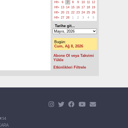
Hf>
6
7
8
9
10
11
12
Hf>
13
14
15
16
17
18
19
Hf>
20
21
22
23
24
25
26
Hf>
27
28
1
2
3
4
5
Tarihe git...
Bugün:
Cum, Ağ 8, 2026
Abone Ol veya Takvimi
Yükle
Etkinlikleri Filtrele
o:
14
KARA