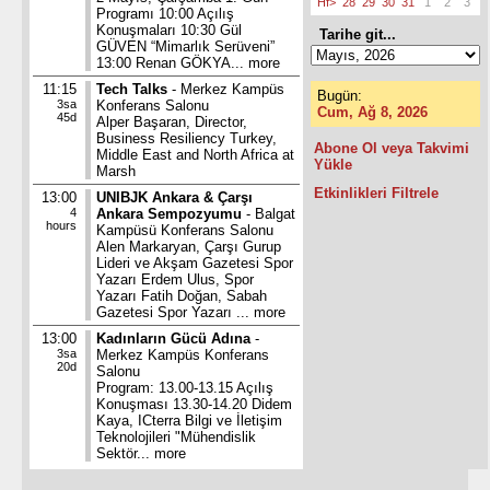
Hf>
28
29
30
31
1
2
3
Programı 10:00 Açılış
Konuşmaları 10:30 Gül
Tarihe git...
GÜVEN “Mimarlık Serüveni”
13:00 Renan GÖKYA...
more
11:15
Tech Talks
- Merkez Kampüs
Bugün:
3sa
Konferans Salonu
Cum, Ağ 8, 2026
45d
Alper Başaran, Director,
Business Resiliency Turkey,
Abone Ol veya Takvimi
Middle East and North Africa at
Yükle
Marsh
Etkinlikleri Filtrele
13:00
UNIBJK Ankara & Çarşı
4
Ankara Sempozyumu
- Balgat
hours
Kampüsü Konferans Salonu
Alen Markaryan, Çarşı Gurup
Lideri ve Akşam Gazetesi Spor
Yazarı Erdem Ulus, Spor
Yazarı Fatih Doğan, Sabah
Gazetesi Spor Yazarı ...
more
13:00
Kadınların Gücü Adına
-
3sa
Merkez Kampüs Konferans
20d
Salonu
Program: 13.00-13.15 Açılış
Konuşması 13.30-14.20 Didem
Kaya, ICterra Bilgi ve İletişim
Teknolojileri "Mühendislik
Sektör...
more