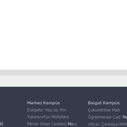
Merkez Kampüs
Balgat Kampüs
Eskişehir Yolu 29. Km.
Çukurambar Mah.
Yukarıyurtçu Mahallesi
N
Öğretmenler Cad.
Rİ
No:
Mimar Sinan Caddesi
4
06530, Çankaya/AN