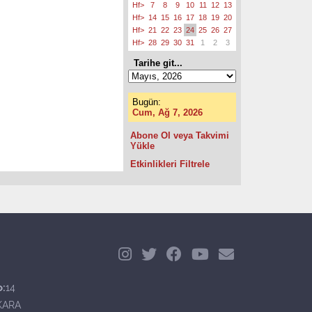
Hf>
7
8
9
10
11
12
13
Hf>
14
15
16
17
18
19
20
Hf>
21
22
23
24
25
26
27
Hf>
28
29
30
31
1
2
3
Tarihe git...
Bugün:
Cum, Ağ 7, 2026
Abone Ol veya Takvimi
Yükle
Etkinlikleri Filtrele
o:
14
KARA