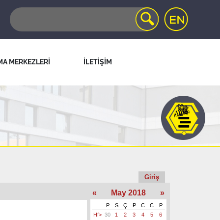
MA MERKEZLERİ
İLETİŞİM
Giriş
«
May 2018
»
P
S
Ç
P
C
C
P
Hf>
30
1
2
3
4
5
6