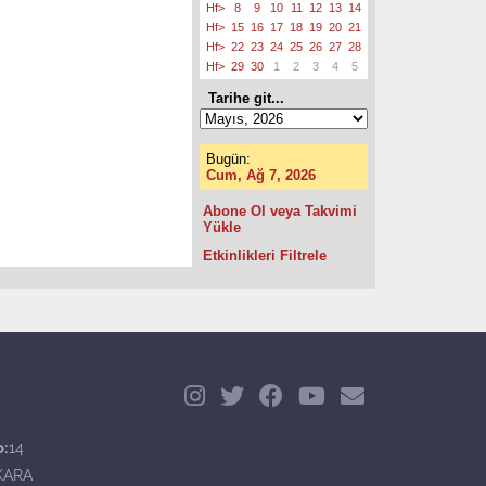
Hf>
8
9
10
11
12
13
14
Hf>
15
16
17
18
19
20
21
Hf>
22
23
24
25
26
27
28
Hf>
29
30
1
2
3
4
5
Tarihe git...
Bugün:
Cum, Ağ 7, 2026
Abone Ol veya Takvimi
Yükle
Etkinlikleri Filtrele
o:
14
KARA