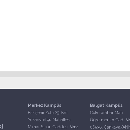
Merkez Kampüs
Balgat Kampüs
Eskişehir Yolu 29. Km.
Çukurambar Mah.
Yukarıyurtçu Mahallesi
N
Öğretmenler Cad.
Rİ
No:
Mimar Sinan Caddesi
4
06530, Çankaya/AN