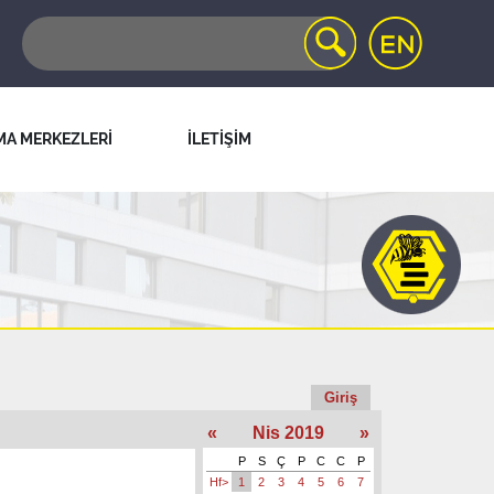
MA MERKEZLERİ
İLETİŞİM
Giriş
«
Nis 2019
»
P
S
Ç
P
C
C
P
Hf>
1
2
3
4
5
6
7