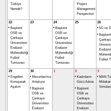
Türkiye
Project
Nerede?
Management
Perspective
22
23
24
25
26
Başkent
Başkent
5G ve Ö
OSB ve
OSB ve
Başken
Çankaya
Çankaya
Çankay
Üniversitesi
Üniversitesi
Üniversi
Endüstri
Endüstri
Endüstri
Mühendisliği
Mühendisliği
Mühendis
Futbol
Futbol
Futbol 
Turnuvası
Turnuvası
29
30
1
2
3
Engelleri
Mezunlarımız
Kadınların
MAN Tü
Konuşarak
Anlatıyor
Gücü Adına
Mülakat
Aşalım
Simülas
Başkent
Başkent
OSB ve
OSB ve
Çankaya
Çankaya
Üniversitesi
Üniversitesi
Endüstri
Endüstri