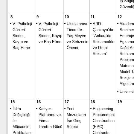
İş Sağlı
Güvenliğ
8
9
10
11
12
V. Psikoloji
V. Psikoloji
Uluslararası
ARD
Akadem
Günleri:
Günleri:
Ticarette
Çankaya’da
Seminer
Şiddet,
Şiddet, Kayıp
Yaş Meyve
"Ankara'da
Heteroj
Kayıp ve
ve Baş Etme
ve Sebzenin
Reklamcılık
Eşzaman
Baş Etme
Önemi
ve Dijital
Dağıt A
Reklam"
Rotala
Problemi
Matemat
Model T
Sezgisel
Algorit
Universi
15
16
17
18
19
İklim
Kariyer
Yeni
Engineering
Değişikliği
Platformu ve
Mezunların
Procurement
ile
Firma
İşe Giriş
Construction
Mücadele
Tanıtım Günü
Süreci
(EPC)
Politikaları:
Contracts: