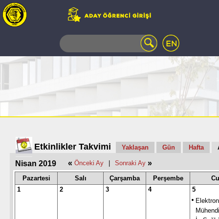
WEB
MAIL
TELEFON
REHBERİ
ÖĞRENCİ
BİLGİ
SİSTEMİ
AÇILAN
DERSLER
UZAKTAN
Etkinlikler Takvimi
Yaklaşan
Gün
Hafta
EĞİTİM
«
»
Nisan 2019
Önceki Ay
|
Sonraki Ay
KAMPÜSTE
YAŞAM
Pazartesi
Salı
Çarşamba
Perşembe
C
KÜTÜPHANE
1
2
3
4
5
PORTALI
Elektron
ULAŞIM
Mühendi