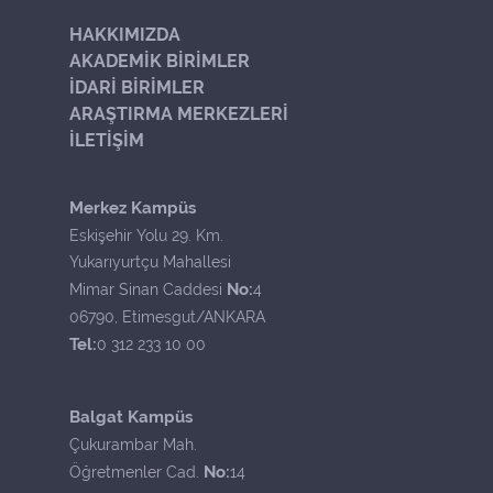
HAKKIMIZDA
AKADEMİK BİRİMLER
İDARİ BİRİMLER
ARAŞTIRMA MERKEZLERİ
İLETİŞİM
Merkez Kampüs
Eskişehir Yolu 29. Km.
Yukarıyurtçu Mahallesi
No:
Mimar Sinan Caddesi
4
06790, Etimesgut/ANKARA
Tel:
0 312 233 10 00
Balgat Kampüs
Çukurambar Mah.
No:
Öğretmenler Cad.
14