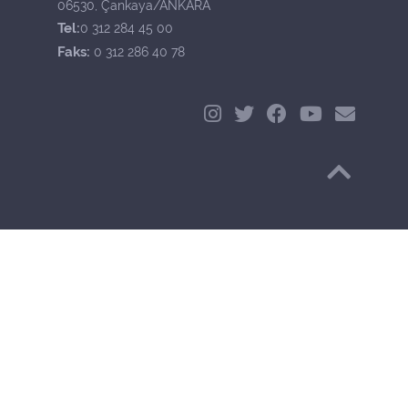
06530, Çankaya/ANKARA
Tel:
0 312 284 45 00
Faks:
0 312 286 40 78
Başa Dön