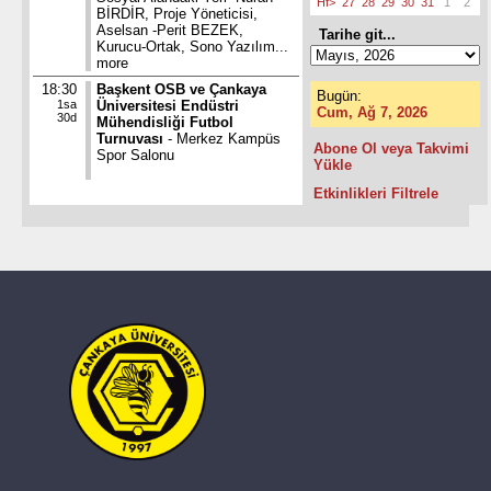
Hf>
27
28
29
30
31
1
2
BİRDİR, Proje Yöneticisi,
Aselsan -Perit BEZEK,
Tarihe git...
Kurucu-Ortak, Sono Yazılım...
more
18:30
Başkent OSB ve Çankaya
Bugün:
1sa
Üniversitesi Endüstri
Cum, Ağ 7, 2026
30d
Mühendisliği Futbol
Turnuvası
- Merkez Kampüs
Abone Ol veya Takvimi
Spor Salonu
Yükle
Etkinlikleri Filtrele