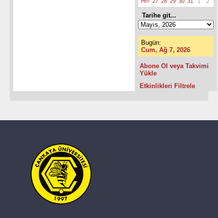
Hf>
27
28
29
30
31
1
2
Tarihe git...
Bugün:
Cum, Ağ 7, 2026
Abone Ol veya Takvimi
Yükle
Etkinlikleri Filtrele