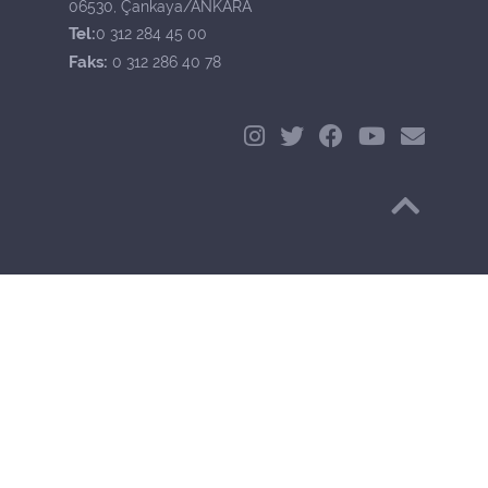
06530, Çankaya/ANKARA
Tel:
0 312 284 45 00
Faks:
0 312 286 40 78
Başa Dön