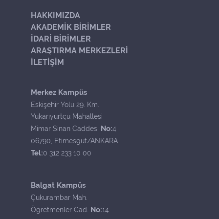
HAKKIMIZDA
AKADEMİK BİRİMLER
İDARİ BİRİMLER
ARAŞTIRMA MERKEZLERİ
İLETİŞİM
Merkez Kampüs
Eskişehir Yolu 29. Km.
Yukarıyurtçu Mahallesi
No:
Mimar Sinan Caddesi
4
06790, Etimesgut/ANKARA
Tel:
0 312 233 10 00
Balgat Kampüs
Çukurambar Mah.
No:
Öğretmenler Cad.
14