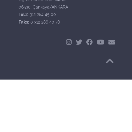
06530, Çankaya/ANKARA
Tel:
0 312 284 45 00
Faks:
0 312 286 40 78
Başa Dön