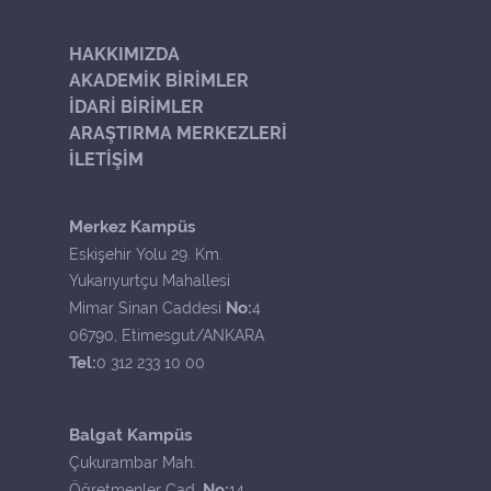
HAKKIMIZDA
AKADEMİK BİRİMLER
İDARİ BİRİMLER
ARAŞTIRMA MERKEZLERİ
İLETİŞİM
Merkez Kampüs
Eskişehir Yolu 29. Km.
Yukarıyurtçu Mahallesi
No:
Mimar Sinan Caddesi
4
06790, Etimesgut/ANKARA
Tel:
0 312 233 10 00
Balgat Kampüs
Çukurambar Mah.
No:
Öğretmenler Cad.
14