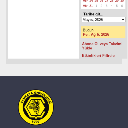
Hf>
24
25
26
27
28
29
30
Hf>
31
1
2
3
4
5
6
Tarihe git...
Bugün:
Per, Ağ 6, 2026
Abone Ol veya Takvimi
Yükle
Etkinlikleri Filtrele