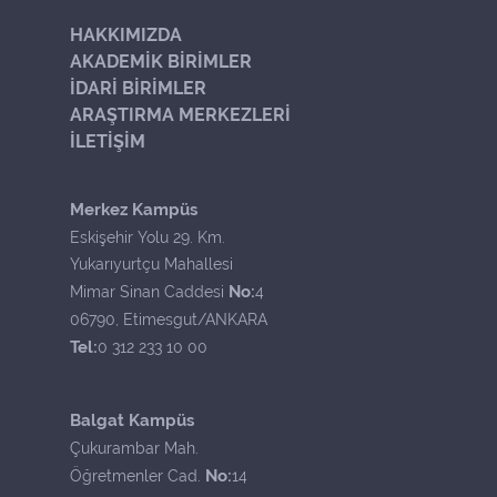
HAKKIMIZDA
AKADEMİK BİRİMLER
İDARİ BİRİMLER
ARAŞTIRMA MERKEZLERİ
İLETİŞİM
Merkez Kampüs
Eskişehir Yolu 29. Km.
Yukarıyurtçu Mahallesi
No:
Mimar Sinan Caddesi
4
06790, Etimesgut/ANKARA
Tel:
0 312 233 10 00
Balgat Kampüs
Çukurambar Mah.
No:
Öğretmenler Cad.
14