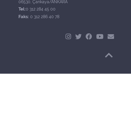
06530, Çankaya/ANKARA
Tel:
0 312 284 45 00
Faks:
0 312 286 40 78
Başa Dön