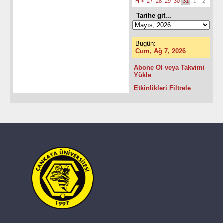
Hf>
27
28
29
30
31
1
2
Tarihe git...
Bugün:
Cum, Ağ 7, 2026
Abone Ol veya Takvimi
Yükle
Etkinlikleri Filtrele