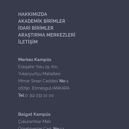
HAKKIMIZDA
AKADEMİK BİRİMLER
İDARİ BİRİMLER
ARAŞTIRMA MERKEZLERİ
İLETİŞİM
Merkez Kampüs
Eskişehir Yolu 29. Km.
Yukarıyurtçu Mahallesi
No:
Mimar Sinan Caddesi
4
06790, Etimesgut/ANKARA
Tel:
0 312 233 10 00
Balgat Kampüs
Çukurambar Mah.
No:
Öğretmenler Cad.
14