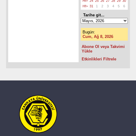
Hf>
24
25
26
27
28
29
30
Hf>
31
1
2
3
4
5
6
Tarihe git...
Bugün:
Cum, Ağ 8, 2026
Abone Ol veya Takvimi
Yükle
Etkinlikleri Filtrele