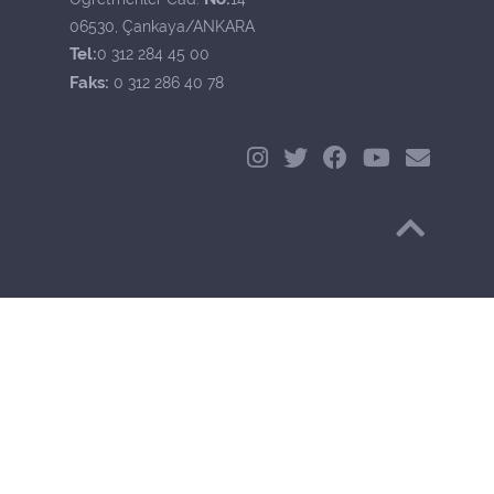
06530, Çankaya/ANKARA
Tel:
0 312 284 45 00
Faks:
0 312 286 40 78
Başa Dön