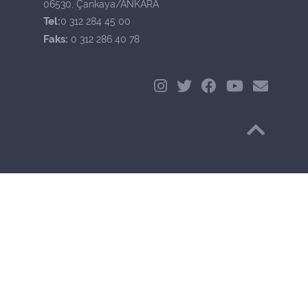
06530, Çankaya/ANKARA
Tel:
0 312 284 45 00
Faks:
0 312 286 40 78
Başa Dön