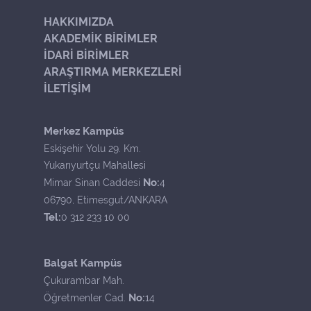
HAKKIMIZDA
AKADEMİK BİRİMLER
İDARİ BİRİMLER
ARAŞTIRMA MERKEZLERİ
İLETİŞİM
Merkez Kampüs
Eskişehir Yolu 29. Km.
Yukarıyurtçu Mahallesi
No:
Mimar Sinan Caddesi
4
06790, Etimesgut/ANKARA
Tel:
0 312 233 10 00
Balgat Kampüs
Çukurambar Mah.
No:
Öğretmenler Cad.
14