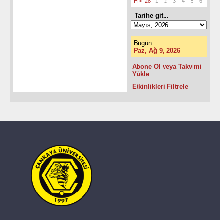
Hf>
28
1
2
3
4
5
6
Tarihe git...
Bugün:
Paz, Ağ 9, 2026
Abone Ol veya Takvimi
Yükle
Etkinlikleri Filtrele