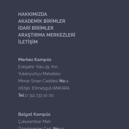
HAKKIMIZDA
AKADEMİK BİRİMLER
İDARİ BİRİMLER
ARAŞTIRMA MERKEZLERİ
İLETİŞİM
Merkez Kampüs
Eskişehir Yolu 29. Km.
Yukarıyurtçu Mahallesi
No:
Mimar Sinan Caddesi
4
06790, Etimesgut/ANKARA
Tel:
0 312 233 10 00
Balgat Kampüs
Çukurambar Mah.
No:
Öğretmenler Cad.
14