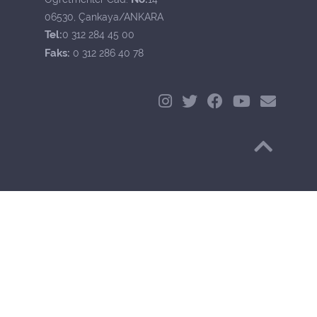
06530, Çankaya/ANKARA
Tel:
0 312 284 45 00
Faks:
0 312 286 40 78
Başa Dön