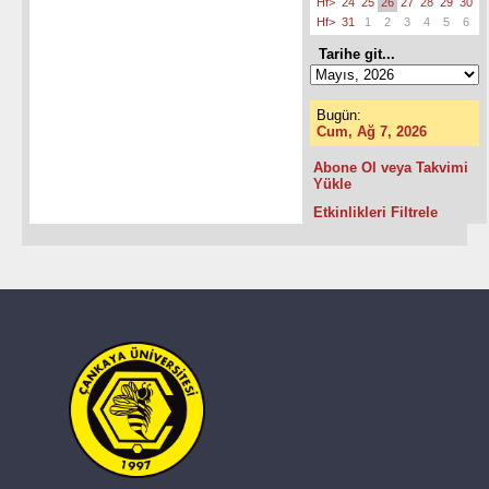
Hf>
24
25
26
27
28
29
30
Hf>
31
1
2
3
4
5
6
Tarihe git...
Bugün:
Cum, Ağ 7, 2026
Abone Ol veya Takvimi
Yükle
Etkinlikleri Filtrele