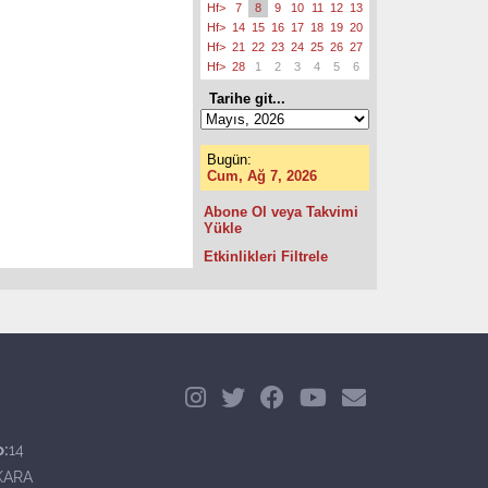
Hf>
7
8
9
10
11
12
13
Hf>
14
15
16
17
18
19
20
Hf>
21
22
23
24
25
26
27
Hf>
28
1
2
3
4
5
6
Tarihe git...
Bugün:
Cum, Ağ 7, 2026
Abone Ol veya Takvimi
Yükle
Etkinlikleri Filtrele
o:
14
KARA