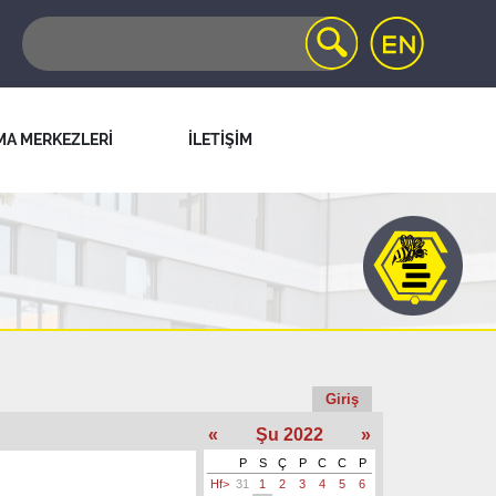
MA MERKEZLERİ
İLETİŞİM
Giriş
«
Şu 2022
»
P
S
Ç
P
C
C
P
Hf>
31
1
2
3
4
5
6