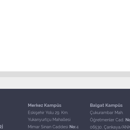
Merkez Kampüs
Balgat Kampüs
Eskişehir Yolu 29. Km.
Çukurambar Mah.
Yukarıyurtçu Mahallesi
N
Öğretmenler Cad.
Rİ
No:
Mimar Sinan Caddesi
4
06530, Çankaya/AN