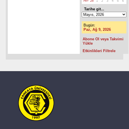
Hf>
28
1
2
3
4
5
6
Tarihe git...
Bugün:
Paz, Ağ 9, 2026
Abone Ol veya Takvimi
Yükle
Etkinlikleri Filtrele