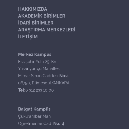
HAKKIMIZDA
AKADEMİK BİRİMLER
İDARİ BİRİMLER
ARAŞTIRMA MERKEZLERİ
İLETİŞİM
Merkez Kampüs
Eskişehir Yolu 29. Km.
Yukarıyurtçu Mahallesi
No:
Mimar Sinan Caddesi
4
06790, Etimesgut/ANKARA
Tel:
0 312 233 10 00
Balgat Kampüs
Çukurambar Mah.
No:
Öğretmenler Cad.
14