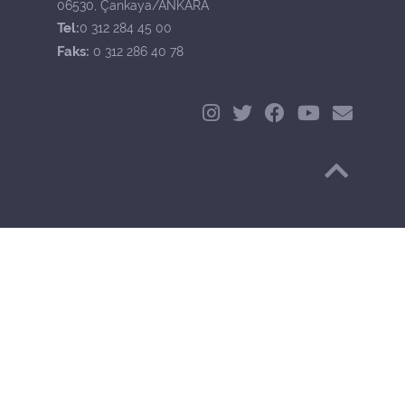
06530, Çankaya/ANKARA
Tel:
0 312 284 45 00
Faks:
0 312 286 40 78
Başa Dön