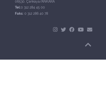
06530, Çankaya/ANKARA
Tel:
0 312 284 45 00
Faks:
0 312 286 40 78
Başa Dön