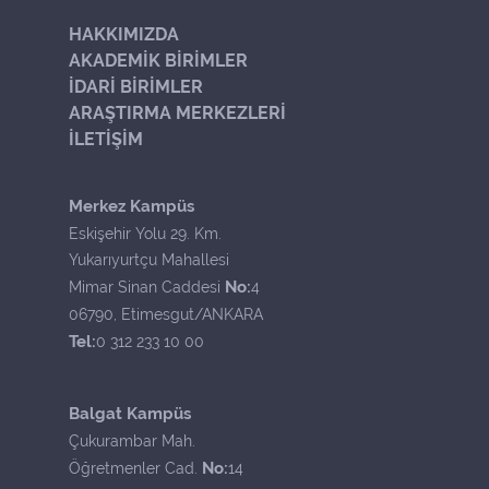
HAKKIMIZDA
AKADEMİK BİRİMLER
İDARİ BİRİMLER
ARAŞTIRMA MERKEZLERİ
İLETİŞİM
Merkez Kampüs
Eskişehir Yolu 29. Km.
Yukarıyurtçu Mahallesi
No:
Mimar Sinan Caddesi
4
06790, Etimesgut/ANKARA
Tel:
0 312 233 10 00
Balgat Kampüs
Çukurambar Mah.
No:
Öğretmenler Cad.
14