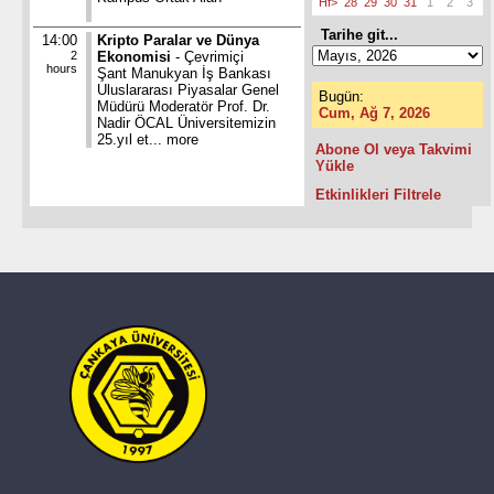
Hf>
28
29
30
31
1
2
3
Tarihe git...
14:00
Kripto Paralar ve Dünya
2
Ekonomisi
- Çevrimiçi
hours
Şant Manukyan İş Bankası
Uluslararası Piyasalar Genel
Bugün:
Müdürü Moderatör Prof. Dr.
Cum, Ağ 7, 2026
Nadir ÖCAL Üniversitemizin
25.yıl et...
more
Abone Ol veya Takvimi
Yükle
Etkinlikleri Filtrele