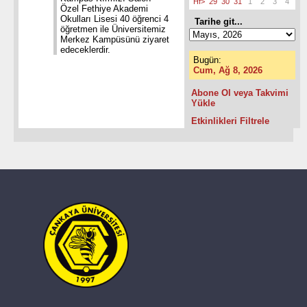
Hf>
29
30
31
1
2
3
4
Özel Fethiye Akademi
Okulları Lisesi 40 öğrenci 4
Tarihe git...
öğretmen ile Üniversitemiz
Merkez Kampüsünü ziyaret
edeceklerdir.
Bugün:
Cum, Ağ 8, 2026
Abone Ol veya Takvimi
Yükle
Etkinlikleri Filtrele