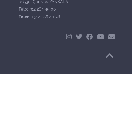
06530, Çankaya/ANKARA
Tel:
0 312 284 45 00
Faks:
0 312 286 40 78
Başa Dön