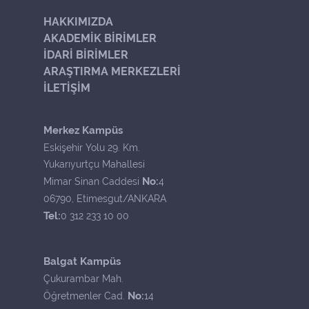
HAKKIMIZDA
AKADEMİK BİRİMLER
İDARİ BİRİMLER
ARAŞTIRMA MERKEZLERİ
İLETİŞİM
Merkez Kampüs
Eskişehir Yolu 29. Km.
Yukarıyurtçu Mahallesi
No:
Mimar Sinan Caddesi
4
06790, Etimesgut/ANKARA
Tel:
0 312 233 10 00
Balgat Kampüs
Çukurambar Mah.
No:
Öğretmenler Cad.
14