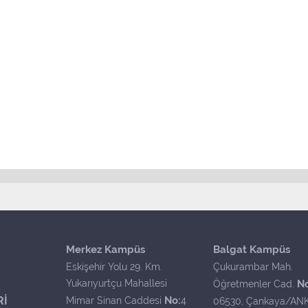
Merkez Kampüs
Balgat Kampüs
Eskişehir Yolu 29. Km.
Çukurambar Mah.
Yukarıyurtçu Mahallesi
N
Öğretmenler Cad.
Rİ
No:
Mimar Sinan Caddesi
4
06530, Çankaya/AN