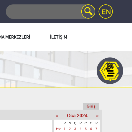
MA MERKEZLERİ
İLETİŞİM
Giriş
«
Oca 2024
»
P
S
Ç
P
C
C
P
Hf>
1
2
3
4
5
6
7