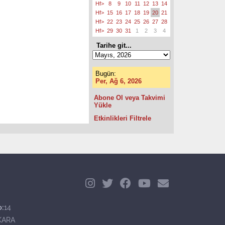
Hf>
8
9
10
11
12
13
14
Hf>
15
16
17
18
19
20
21
Hf>
22
23
24
25
26
27
28
Hf>
29
30
31
1
2
3
4
Tarihe git...
Bugün:
Per, Ağ 6, 2026
Abone Ol veya Takvimi
Yükle
Etkinlikleri Filtrele
o:
14
KARA