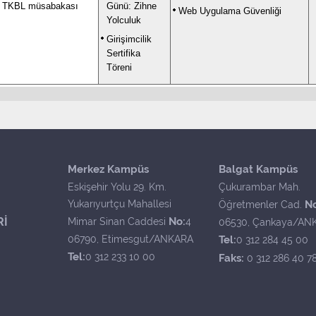
ü TKBL müsabakası
Günü: Zihne
Web Uygulama Güvenliği
Yolculuk
Girişimcilik
Sertifika
Töreni
Merkez Kampüs
Balgat Kampüs
Eskişehir Yolu 29. Km.
Çukurambar Mah.
Yukarıyurtçu Mahallesi
N
Öğretmenler Cad.
Rİ
No:
Mimar Sinan Caddesi
4
06530, Çankaya/AN
06790, Etimesgut/ANKARA
Tel:
0 312 284 45 00
Tel:
0 312 233 10 00
Faks:
0 312 286 40 7