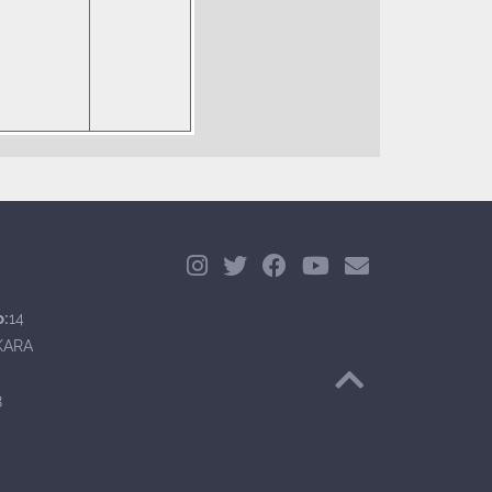
o:
14
KARA
Başa Dön
8