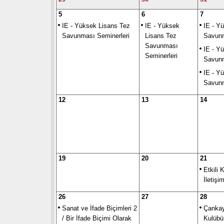
5
6
7
IE - Yüksek Lisans Tez
IE - Yüksek
IE - Y
Savunması Seminerleri
Lisans Tez
Savunm
Savunması
IE - Y
Seminerleri
Savunm
IE - Y
Savunm
12
13
14
19
20
21
Etkili
İletişi
26
27
28
Sanat ve İfade Biçimleri 2
Çankay
/ Bir İfade Biçimi Olarak
Kulübü