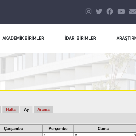
AKADEMİK BİRİMLER
İDARİ BİRİMLER
ARAŞTIR
Hafta
Ay
Arama
Çarşamba
Perşembe
Cuma
1
2