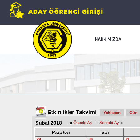
HAKKIMIZDA
Etkinlikler Takvimi
Yaklaşan
Gün
«
»
Şubat 2018
Önceki Ay
|
Sonraki Ay
Pazartesi
Salı
29
30
31