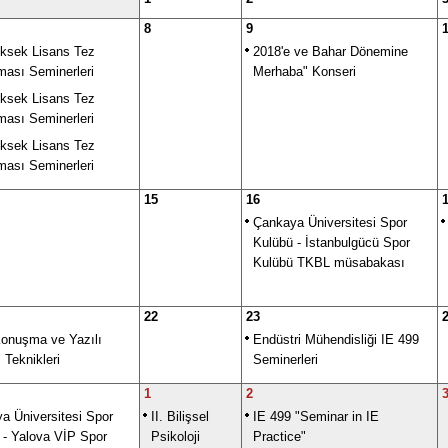
8
9
üksek Lisans Tez
2018'e ve Bahar Dönemine
ası Seminerleri
Merhaba" Konseri
üksek Lisans Tez
ası Seminerleri
üksek Lisans Tez
ası Seminerleri
15
16
Çankaya Üniversitesi Spor
Kulübü - İstanbulgücü Spor
Kulübü TKBL müsabakası
22
23
 Konuşma ve Yazılı
Endüstri Mühendisliği IE 499
m Teknikleri
Seminerleri
1
2
a Üniversitesi Spor
II. Bilişsel
IE 499 "Seminar in IE
 - Yalova VİP Spor
Psikoloji
Practice"