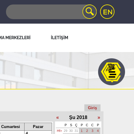
MA MERKEZLERİ
İLETİŞİM
Giriş
«
Şu 2018
»
P
S
Ç
P
C
C
P
Cumartesi
Pazar
Hf>
29
30
31
1
2
3
4
3
4