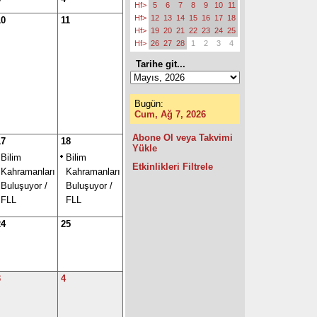
Hf>
5
6
7
8
9
10
11
Hf>
12
13
14
15
16
17
18
10
11
Hf>
19
20
21
22
23
24
25
Hf>
26
27
28
1
2
3
4
Tarihe git...
Bugün:
Cum, Ağ 7, 2026
Abone Ol veya Takvimi
17
18
Yükle
Bilim
Bilim
Etkinlikleri Filtrele
Kahramanları
Kahramanları
Buluşuyor /
Buluşuyor /
FLL
FLL
24
25
3
4