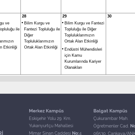
28
29
30
rgu ve
Bilim Kurgu ve
Bilim Kurgu ve Fantezi
opluluğu ile
Fantezi Topluluğu ile
Topluluğu ile Diğer
Diğer
Topluluklarımızın
arımızın
Topluluklarımızın
Ortak Alan Etkinliği
n Etkinliği
Ortak Alan Etkinliği
Endüstri Mühendisleri
için Kamu
Kurumlarında Kariyer
Olanakları
Merkez Kampüs
Balgat Kampüs
Eskişehir Yolu 29. Km.
Çukurambar Mah.
Yukarıyurtçu Mahallesi
N
Öğretmenler Cad.
Rİ
No:
Mimar Sinan Caddesi
4
06530, Çankaya/AN