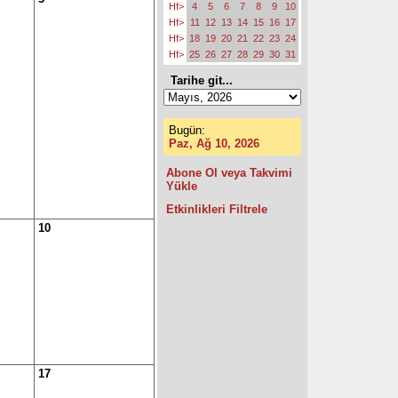
Hf>
4
5
6
7
8
9
10
Hf>
11
12
13
14
15
16
17
Hf>
18
19
20
21
22
23
24
Hf>
25
26
27
28
29
30
31
Tarihe git...
Bugün:
Paz, Ağ 10, 2026
Abone Ol veya Takvimi
Yükle
Etkinlikleri Filtrele
10
17