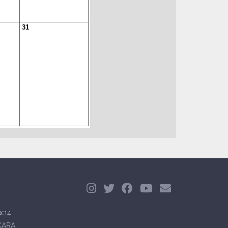
31
o:
14
KARA