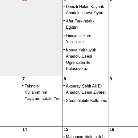
Denizli Nalan Kaynak
Anadolu Lisesi Ziyareti
Afet Farkındalık
Eğitimi
Girişimcilik ve
Yenilikçilik
Konya Yalıhüyük
Anadolu Lisesi
Öğrencileri ile
Buluşuyoruz
7
8
9
Teknoloji
Aksaray Şehit Ali Er
Kullanımının
Anadolu Lisesi Ziyareti
Yaşamımızdaki Yeri
Sürdürülebilir Kalkınma
14
15
16
Managing Risk in Job