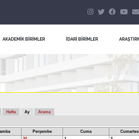
AKADEMİK BİRİMLER
İDARİ BİRİMLER
ARAŞTIR
Hafta
Ay
Arama
şamba
Perşembe
Cuma
Cumartes
30
1
2