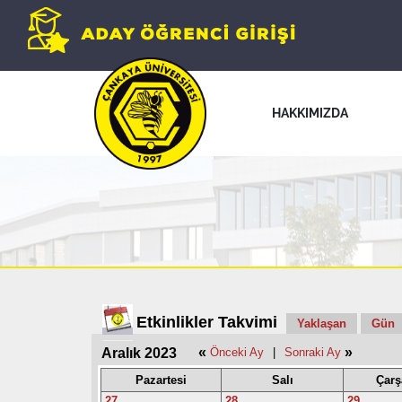
HAKKIMIZDA
Etkinlikler Takvimi
Yaklaşan
Gün
«
»
Aralık 2023
Önceki Ay
|
Sonraki Ay
Pazartesi
Salı
Çar
27
28
29