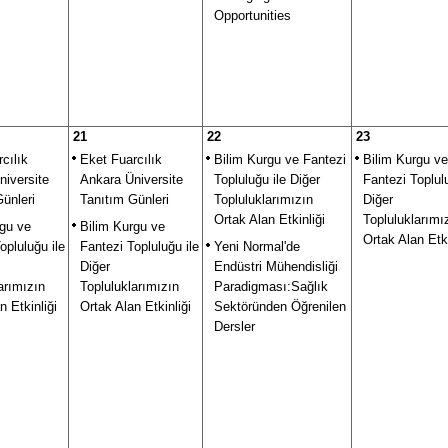
Opportunities
21
22
23
cılık
Eket Fuarcılık
Bilim Kurgu ve Fantezi
Bilim Kurgu ve
niversite
Ankara Üniversite
Topluluğu ile Diğer
Fantezi Toplulu
ünleri
Tanıtım Günleri
Topluluklarımızın
Diğer
Ortak Alan Etkinliği
Topluluklarımı
rgu ve
Bilim Kurgu ve
Ortak Alan Etki
opluluğu ile
Fantezi Topluluğu ile
Yeni Normal'de
Diğer
Endüstri Mühendisliği
arımızın
Topluluklarımızın
Paradigması:Sağlık
n Etkinliği
Ortak Alan Etkinliği
Sektöründen Öğrenilen
Dersler