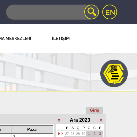
MA MERKEZLERİ
İLETİŞİM
Giriş
«
Ara 2023
»
P
S
Ç
P
C
C
P
i
Pazar
Hf>
27
28
29
30
1
2
3
3