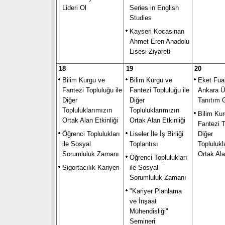
Lideri Ol
Series in English
Studies
Kayseri Kocasinan
Ahmet Eren Anadolu
Lisesi Ziyareti
18
19
20
Bilim Kurgu ve
Bilim Kurgu ve
Eket Fuar
Fantezi Topluluğu ile
Fantezi Topluluğu ile
Ankara Ü
Diğer
Diğer
Tanıtım G
Topluluklarımızın
Topluluklarımızın
Bilim Ku
Ortak Alan Etkinliği
Ortak Alan Etkinliği
Fantezi T
Öğrenci Toplulukları
Liseler İle İş Birliği
Diğer
ile Sosyal
Toplantısı
Toplulukl
Sorumluluk Zamanı
Ortak Ala
Öğrenci Toplulukları
Sigortacılık Kariyeri
ile Sosyal
Sorumluluk Zamanı
"Kariyer Planlama
ve İnşaat
Mühendisliği"
Semineri