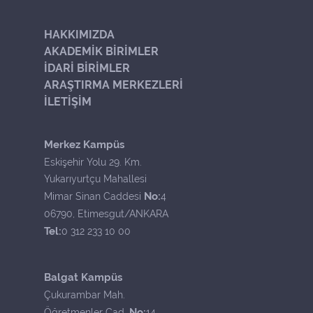
HAKKIMIZDA
AKADEMİK BİRİMLER
İDARİ BİRİMLER
ARAŞTIRMA MERKEZLERİ
İLETİŞİM
Merkez Kampüs
Eskişehir Yolu 29. Km.
Yukarıyurtçu Mahallesi
No:
Mimar Sinan Caddesi
4
06790, Etimesgut/ANKARA
Tel:
0 312 233 10 00
Balgat Kampüs
Çukurambar Mah.
No:
Öğretmenler Cad.
14