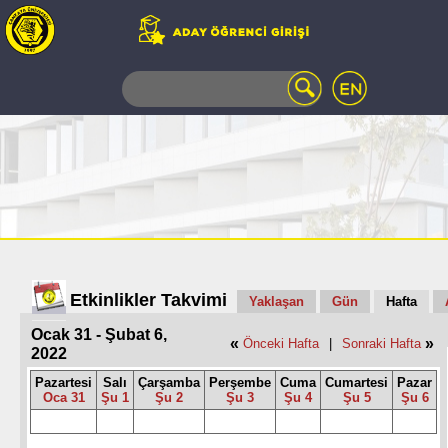
WEB
MAIL
TELEFON
REHBERİ
ÖĞRENCİ
BİLGİ
SİSTEMİ
AÇILAN
DERSLER
UZAKTAN
Etkinlikler Takvimi
Yaklaşan
Gün
Hafta
EĞİTİM
Ocak 31 - Şubat 6,
KAMPÜSTE
«
»
Önceki Hafta
|
Sonraki Hafta
2022
YAŞAM
KÜTÜPHANE
Pazartesi
Salı
Çarşamba
Perşembe
Cuma
Cumartesi
Pazar
Oca 31
Şu 1
Şu 2
Şu 3
Şu 4
Şu 5
Şu 6
PORTALI
ULAŞIM