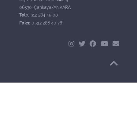
06530, Çankaya/ANKARA
Tel:
0 312 284 45 00
Faks:
0 312 286 40 78
Başa Dön