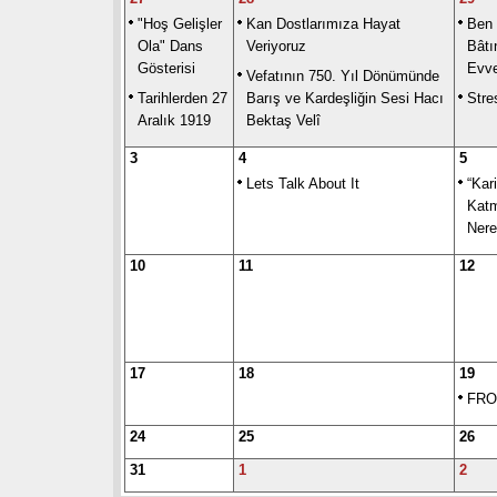
"Hoş Gelişler
Kan Dostlarımıza Hayat
Ben
Ola" Dans
Veriyoruz
Bât
Gösterisi
Evv
Vefatının 750. Yıl Dönümünde
Tarihlerden 27
Barış ve Kardeşliğin Sesi Hacı
Stre
Aralık 1919
Bektaş Velî
3
4
5
Lets Talk About It
“Kar
Katm
Nere
10
11
12
17
18
19
FRO
24
25
26
31
1
2