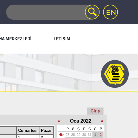
MA MERKEZLERİ
İLETİŞİM
Giriş
«
Oca 2022
»
P
S
Ç
P
C
C
P
Cumartesi
Pazar
Hf>
27
28
29
30
31
1
2
1
2