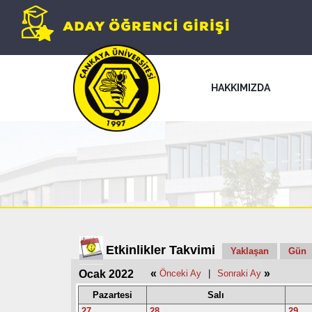
HAKKIMIZDA
Etkinlikler Takvimi
Yaklaşan
Gün
«
»
Ocak 2022
Önceki Ay
|
Sonraki Ay
Pazartesi
Salı
27
28
29