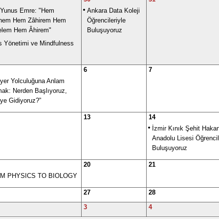
 Yunus Emre: "Hem
Ankara Data Koleji
ınem Hem Zâhirem Hem
Öğrencileriyle
elem Hem Âhirem"
Buluşuyoruz
s Yönetimi ve Mindfulness
6
7
iyer Yolculuğuna Anlam
ak: Nerden Başlıyoruz,
ye Gidiyoruz?”
13
14
İzmir Kınık Şehit Haka
Anadolu Lisesi Öğrencile
Buluşuyoruz
20
21
M PHYSICS TO BIOLOGY
27
28
3
4