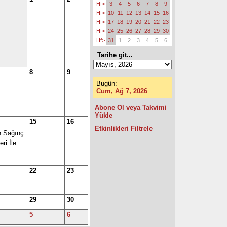
Hf>
3
4
5
6
7
8
9
Hf>
10
11
12
13
14
15
16
Hf>
17
18
19
20
21
22
23
Hf>
24
25
26
27
28
29
30
Hf>
31
1
2
3
4
5
6
Tarihe git...
8
9
Bugün:
Cum, Ağ 7, 2026
Abone Ol veya Takvimi
Yükle
15
16
Etkinlikleri Filtrele
n Sağınç
ri İle
22
23
29
30
5
6