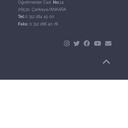
No:
Öğretmenler Cad.
14
06530, Çankaya/ANKARA
Tel:
0 312 284 45 00
Faks:
0 312 286 40 78
Başa Dön