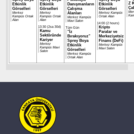
Z 
Etkinlik
Etkinlik
Danışmanların
Etkinlik
Çal
Görselleri
Görselleri
Çalışma
Görselleri
Mer
Merkez
Merkez
Alanları
Merkez Kampüs
Ka
Kampüs Ortak
Kampüs Ortak
Ortak Alan
Merkez Kampüs
Alan
Alan
Mavi Salon
14:00 (2 hours)
13:30 (2sa 30d)
Kripto
Tüm Gün
Kamu
"İz
Paralar ve
Sektöründe
Bırakıyoruz"
Merkeziyetsiz
Kariyer
Sprey Boya
Finans (DeFi)
Merkez
Etkinlik
Merkez Kampüs
Kampüs Mavi
Mavi Salon
Görselleri
Salon
Merkez Kampüs
Ortak Alan