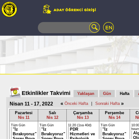
WEB
MAIL
TELEFON
REHBERİ
ÖĞRENCİ
BİLGİ
SİSTEMİ
AÇILAN
DERSLER
UZAKTAN
Etkinlikler Takvimi
Yaklaşan
Gün
Hafta
EĞİTİM
«
»
Nisan 11 - 17, 2022
Önceki Hafta
|
Sonraki Hafta
KAMPÜSTE
YAŞAM
Pazartesi
Salı
Çarşamba
Perşembe
C
Nis 11
Nis 12
Nis 13
Nis 14
N
KÜTÜPHANE
PORTALI
Tüm Gün
Tüm Gün
11:20 (1sa 40d)
Tüm Gün
10:00
"İz
"İz
PDR
"İz
hour
ULAŞIM
Alg
Bırakıyoruz"
Bırakıyoruz"
Hizmetleri ve
Bırakıyoruz"
Olg
Sprey Boya
Sprey Boya
Psikolojik
Sprey Boya