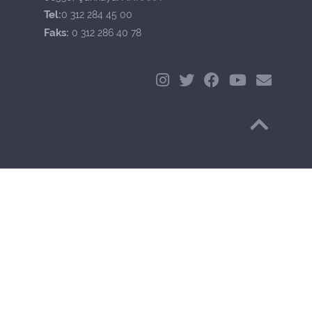
Tel:
0 312 284 45 00
Faks:
0 312 286 40 78
Başa Dön