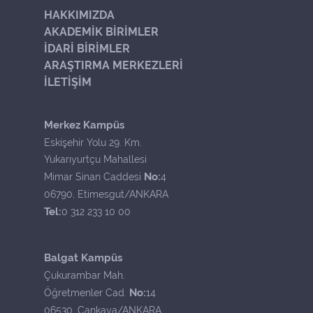
HAKKIMIZDA
AKADEMİK BİRİMLER
İDARİ BİRİMLER
ARAŞTIRMA MERKEZLERİ
İLETİŞİM
Merkez Kampüs
Eskişehir Yolu 29. Km.
Yukarıyurtçu Mahallesi
No:
Mimar Sinan Caddesi
4
06790, Etimesgut/ANKARA
Tel:
0 312 233 10 00
Balgat Kampüs
Çukurambar Mah.
No:
Öğretmenler Cad.
14
06530, Çankaya/ANKARA