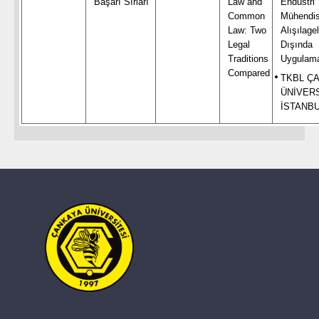
Başarı Sırları
Law and
Endüstri
Common
Mühendisl
Law: Two
Alışılage
Legal
Dışında
Traditions
Uygulama
Compared
TKBL Ç
ÜNİVERS
İSTANB