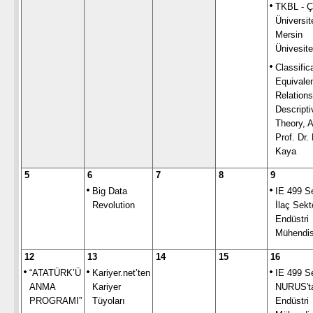
TKBL - 
Üniversit
Mersin
Ünivesite
Classific
Equivale
Relation
Descripti
Theory, A
Prof. Dr.
Kaya
5
6
7
8
9
Big Data
IE 499 S
Revolution
İlaç Sek
Endüstri
Mühendis
12
13
14
15
16
“ATATÜRK’Ü
Kariyer.net’ten
IE 499 S
ANMA
Kariyer
NURUS't
PROGRAMI”
Tüyoları
Endüstri