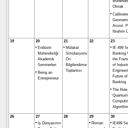
Mühendis
Olmak
Calibrate
Geometri
Assist. P
İbrahim 
19
20
21
22
23
Endüstri
Mülakat
IE 499 S
Mühendisliği
Simülasyonu
Banking 
Akademik
Ön
the Fram
Seminerleri
Bilgilendirme
of Industr
Toplantısı
Engineeri
Being an
Future of
Entrepreneur
Banking
The Role
Quantum
Computin
Algorith
26
27
28
29
30
İş Dünyasının
Roman
IE499 Se