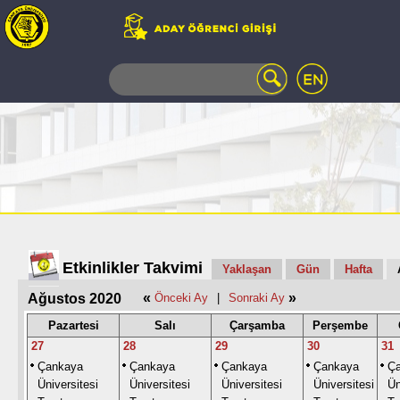
WEB
MAIL
TELEFON
REHBERİ
ÖĞRENCİ
BİLGİ
SİSTEMİ
AÇILAN
DERSLER
UZAKTAN
Etkinlikler Takvimi
Yaklaşan
Gün
Hafta
EĞİTİM
«
»
Ağustos 2020
Önceki Ay
|
Sonraki Ay
KAMPÜSTE
YAŞAM
Pazartesi
Salı
Çarşamba
Perşembe
KÜTÜPHANE
27
28
29
30
31
PORTALI
Çankaya
Çankaya
Çankaya
Çankaya
Ç
ULAŞIM
Üniversitesi
Üniversitesi
Üniversitesi
Üniversitesi
Ün