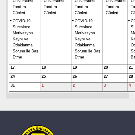
Üniversitesi
Üniversitesi
Üniversitesi
Üniversitesi
Ün
Tanıtım
Tanıtım
Tanıtım
Tanıtım
Ta
Günleri
Günleri
Günleri
Günleri
Gü
COVID-19
COVID-19
C
Süresince
Süresince
Sü
Motivasyon
Motivasyon
Mo
Kaybı ve
Kaybı ve
Ka
Odaklanma
Odaklanma
O
Sorunu ile Baş
Sorunu ile Baş
So
Etme
Etme
B
17
18
19
20
21
24
25
26
27
28
31
1
2
3
4