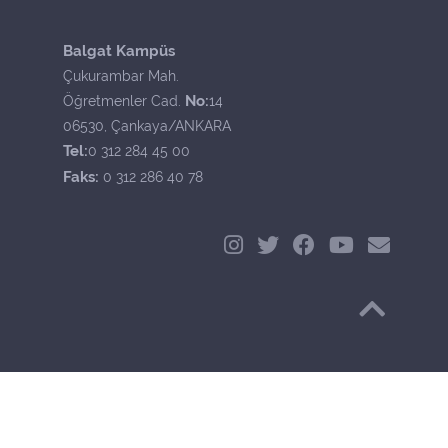
Balgat Kampüs
Çukurambar Mah.
No:
Öğretmenler Cad.
14
06530, Çankaya/ANKARA
Tel:
0 312 284 45 00
Faks:
0 312 286 40 78
Başa Dön