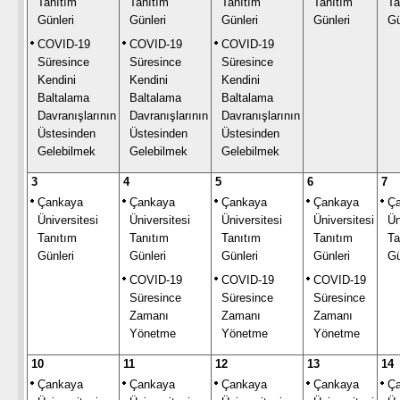
Tanıtım
Tanıtım
Tanıtım
Tanıtım
Ta
Günleri
Günleri
Günleri
Günleri
Gü
COVID-19
COVID-19
COVID-19
Süresince
Süresince
Süresince
Kendini
Kendini
Kendini
Baltalama
Baltalama
Baltalama
Davranışlarının
Davranışlarının
Davranışlarının
Üstesinden
Üstesinden
Üstesinden
Gelebilmek
Gelebilmek
Gelebilmek
3
4
5
6
7
Çankaya
Çankaya
Çankaya
Çankaya
Ç
Üniversitesi
Üniversitesi
Üniversitesi
Üniversitesi
Ün
Tanıtım
Tanıtım
Tanıtım
Tanıtım
Ta
Günleri
Günleri
Günleri
Günleri
Gü
COVID-19
COVID-19
COVID-19
Süresince
Süresince
Süresince
Zamanı
Zamanı
Zamanı
Yönetme
Yönetme
Yönetme
10
11
12
13
14
Çankaya
Çankaya
Çankaya
Çankaya
Ç