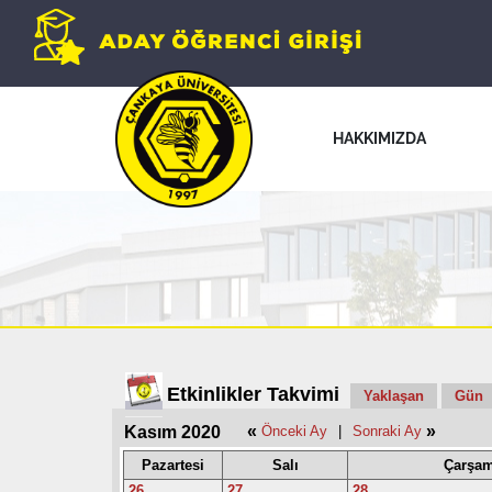
HAKKIMIZDA
Etkinlikler Takvimi
Yaklaşan
Gün
«
»
Kasım 2020
Önceki Ay
|
Sonraki Ay
Pazartesi
Salı
Çarşa
26
27
28