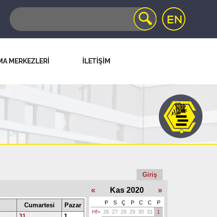
MA MERKEZLERİ
İLETİŞİM
Giriş
«
Kas 2020
»
P
S
Ç
P
C
C
P
Cumartesi
Pazar
Hf>
26
27
28
29
30
31
1
31
1