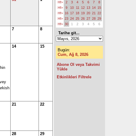
Hf>
2
3
4
5
6
7
8
Hf>
9
10
11
12
13
14
15
Hf>
16
17
18
19
20
21
22
Hf>
23
24
25
26
27
28
29
Hf>
30
1
2
3
4
5
6
7
8
Tarihe git...
14
15
Bugün:
Cum, Ağ 8, 2026
Abone Ol veya Takvimi
hin
Yükle
Etkinlikleri Filtrele
rvey
urkish
21
22
28
29