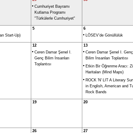
Cumhuriyet Bayramı
Kutlama Programı
"Türkülerle Cumhuriyet"
5
6
ean Start-Up)
LÖSEV’de Gönüllülük
12
13
Ceren Damar Şenel I.
Ceren Damar Şenel I. Genç
Genç Bilim İnsanları
Bilim İnsanları Toplantısı
Toplantısı
Etkin Bir Öğrenme Aracı: Zi
Haritaları (Mind Maps)
ROCK 'N' LIT A Literary Su
in English, American and T
Rock Bands
19
20
26
27