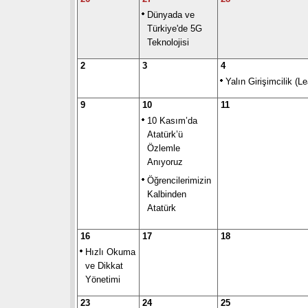
Dünyada ve
Türkiye'de 5G
Teknolojisi
2
3
4
Yalın Girişimcilik (L
9
10
11
10 Kasım’da
Atatürk’ü
Özlemle
Anıyoruz
Öğrencilerimizin
Kalbinden
Atatürk
16
17
18
Hızlı Okuma
ve Dikkat
Yönetimi
23
24
25