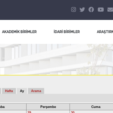
AKADEMİK BİRİMLER
İDARİ BİRİMLER
ARAŞTIR
Hafta
Ay
Arama
mba
Perşembe
Cuma
29
30