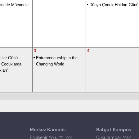
ddetle Mücadele
Dünya Çocuk Hakları Günü
3
4
liler Günü
Entrepreneurship in the
 Çocuklarda
Changing World
ları”
Merkez Kampüs
Balgat Kampüs
Eskişehir Yolu 29. Km.
Çukurambar Mah.